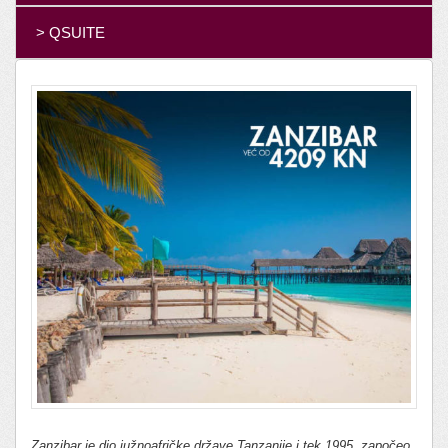
> QSUITE
Zanzibar je dio južnoafričke države Tanzanije i tek 1995. započeo