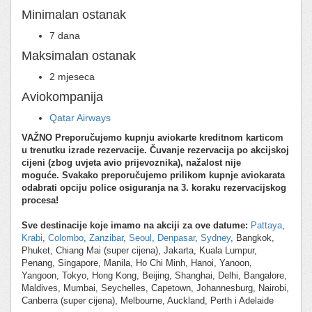
Minimalan ostanak
7 dana
Maksimalan ostanak
2 mjeseca
Aviokompanija
Qatar Airways
VAŽNO
Preporučujemo kupnju aviokarte kreditnom karticom
u trenutku izrade rezervacije.
Čuvanje rezervacija po akcijskoj
cijeni (zbog uvjeta avio prijevoznika), nažalost nije
moguće.
Svakako preporučujemo prilikom kupnje aviokarata
odabrati opciju police osiguranja na 3. koraku rezervacijskog
procesa!
Sve destinacije koje imamo na akciji za ove datume:
Pattaya
,
Krabi
,
Colombo
,
Zanzibar
,
Seoul
,
Denpasar
,
Sydney
, Bangkok,
Phuket, Chiang Mai (super cijena), Jakarta, Kuala Lumpur,
Penang, Singapore, Manila, Ho Chi Minh, Hanoi, Yanoon,
Yangoon, Tokyo, Hong Kong, Beijing, Shanghai, Delhi, Bangalore,
Maldives, Mumbai, Seychelles, Capetown, Johannesburg, Nairobi,
Canberra (super cijena), Melbourne, Auckland, Perth i Adelaide