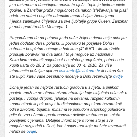
je s turizmom u današnjem smislu te riječi. Toplo je tijekom cijele
godine, a Zanzibar pruža mogućnost da nakon izležavanja na plaži
odete na safari i osjetite adrenalin među divljim životinjama.
I jedna zanimljiva činjenica za sve ljubitelje grupe Queen, Zanzibar
je rodni grad Freddie Mercurya :)
Preporučamo da na putovanju do vaše željene destinacije odvojite
jedan dodatan dan u polasku ili povratku te posjetite Dohu i
ostvarite besplatno noćenje u hotelima (4* ili 5*). Ukoliko želite
produljiti boravak na dva dana i to je moguće uz nadoplatu.
Kako biste ostvarili pogodnost besplatnog smještaja, potrebno je
kupiti kartu do 28. 2. za putovanja do 30. 4. 2018. Za više
informacija pošaljite upit na
aviokarte@aviokarte.hr
ili nakon što
ste kupili kartu vaše besplatno noćenje u Dohi rezervirajte
ovdje
.
Doha je jedan od najbrže rastućih gradova u svijetu, a prilikom
posjete možete se očarati nizom atrakcija koje uključuju odlazak u
pustinju i vožnja džipom, jahanje na devama, razgled kulturnih
znamenitosti ili pak posjet tradicionalnom arapskom bazaru koji
odiše životom, bojama, mirisima te ponudom arapskog poluotoka
gdje će vas očarati i gastronomske delicije restorana po zaista
povoljnim cijenama. Detaljne informacije o tome što je sve
moguće razgledati u Dohi, kao i popis tura koje možete rezervirati
nalazi se
ovdje
.