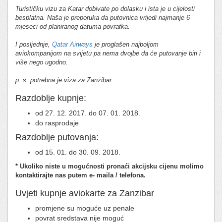
Turističku vizu za Katar dobivate po dolasku i ista je u cijelosti
besplatna. Naša je preporuka da putovnica vrijedi najmanje 6
mjeseci od planiranog datuma povratka.
I posljednje,
Qatar Airways
je proglašen najboljom
aviokompanijom na svijetu pa nema dvojbe da će putovanje biti i
više nego ugodno.
p. s. potrebna je viza za Zanzibar
Razdoblje kupnje:
od 27. 12. 2017. do 07. 01. 2018.
do rasprodaje
Razdoblje putovanja:
od 15. 01. do 30. 09. 2018.
* Ukoliko niste u mogućnosti pronaći akcijsku cijenu molimo
kontaktirajte nas putem e- maila / telefona.
Uvjeti kupnje aviokarte za Zanzibar
promjene su moguće uz penale
povrat sredstava nije moguć