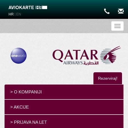
|
HR
EN
Toggl
Rezerviraj!
> O KOMPANIJI
> AKCIJE
> PRIJAVA NA LET