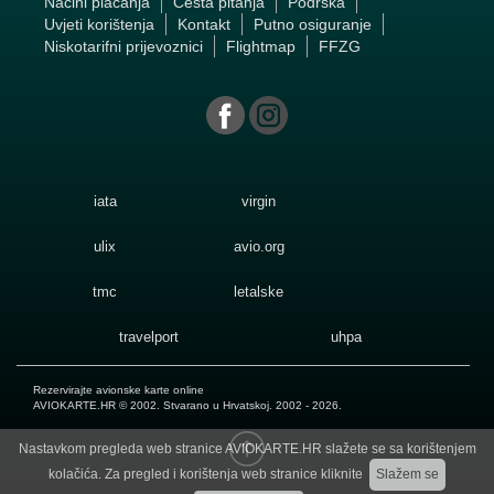
Načini plaćanja
Česta pitanja
Podrška
Uvjeti korištenja
Kontakt
Putno osiguranje
Niskotarifni prijevoznici
Flightmap
FFZG
iata
virgin
ulix
avio.org
tmc
letalske
travelport
uhpa
Rezervirajte avionske karte online
AVIOKARTE.HR
© 2002. Stvarano u Hrvatskoj. 2002 - 2026.
Nastavkom pregleda web stranice AVIOKARTE.HR slažete se sa korištenjem
kolačića. Za pregled i korištenja web stranice kliknite
Slažem se