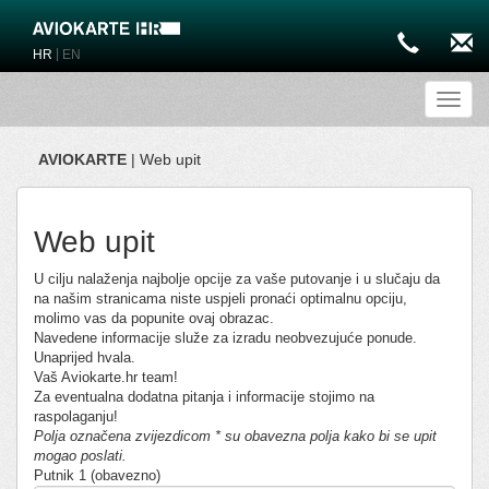
|
HR
EN
Toggl
AVIOKARTE
| Web upit
Web upit
U cilju nalaženja najbolje opcije za vaše putovanje i u slučaju da
na našim stranicama niste uspjeli pronaći optimalnu opciju,
molimo vas da popunite ovaj obrazac.
Navedene informacije služe za izradu neobvezujuće ponude.
Unaprijed hvala.
Vaš Aviokarte.hr team!
Za eventualna dodatna pitanja i informacije stojimo na
raspolaganju!
Polja označena zvijezdicom * su obavezna polja kako bi se upit
mogao poslati.
Putnik 1 (obavezno)