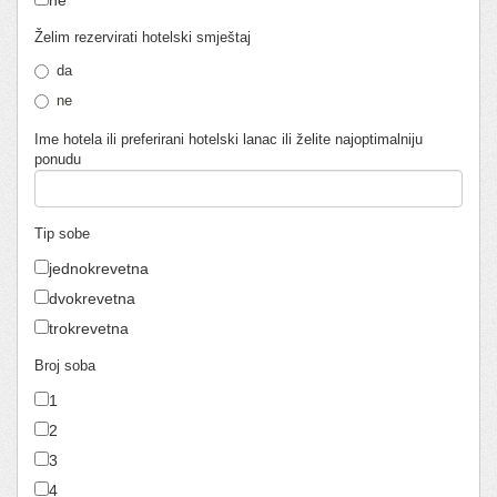
ne
Želim rezervirati hotelski smještaj
da
ne
Ime hotela ili preferirani hotelski lanac ili želite najoptimalniju
ponudu
Tip sobe
jednokrevetna
dvokrevetna
trokrevetna
Broj soba
1
2
3
4