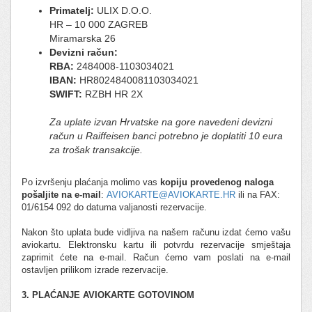
Primatelj:
ULIX D.O.O.
HR – 10 000 ZAGREB
Miramarska 26
Devizni račun:
RBA:
2484008-1103034021
IBAN:
HR8024840081103034021
SWIFT:
RZBH HR 2X
Za uplate izvan Hrvatske na gore navedeni devizni
račun u Raiffeisen banci potrebno je doplatiti 10 eura
za trošak transakcije.
Po izvršenju plaćanja molimo vas
kopiju provedenog naloga
pošaljite na e-mail
:
AVIOKARTE@AVIOKARTE.HR
ili na FAX:
01/6154 092 do datuma valjanosti rezervacije.
Nakon što uplata bude vidljiva na našem računu izdat ćemo vašu
aviokartu. Elektronsku kartu ili potvrdu rezervacije smještaja
zaprimit ćete na e-mail. Račun ćemo vam poslati na e-mail
ostavljen prilikom izrade rezervacije.
3. PLAĆANJE AVIOKARTE GOTOVINOM