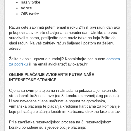
naziv tvtke
adresu
OIB tvrtke
Račun ćete zaprimiti putem email u roku 24h ili prvi radni dan ako
je kupovina aviokarte obavljena na neradni dan. Ukoliko ste već
surađivali s nama, poslijedite nam naziv tvtke na koju želite da
glasi račun. Na vaš zahtjev račun šaljemo i poštom na željenu
adresu.
Želite sklopiti ugovor o suradnji? Kontaktirajte nas putem
obrasca
za podršku
ili na email aviokarte@aviokarte.hr
ONLINE PLAĆANJE AVIOKARTE PUTEM NAŠE
INTERNETSKE STRANICE
Cijena sa svim pristojbama i naknadama prikazana je nakon što
ste odabrali tražene letove (na 3. koraku rezervacijskog procesa).
U sve navedene cijene uračunat je popust za gotovinska,
virmanska plaćanja te plaćanja kreditnim karticama za kompanije
koje prihvaćaju plaćanja kreditnim karticama direktno kroz sustav.
Prije završetka rezervacijskog procesa na 3. rezervacijskom
koraku ponuđene su sljedeće opcije plaćanja: