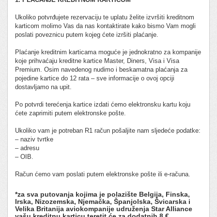
Ukoliko potvrđujete rezervaciju te uplatu želite izvršiti kreditnom
karticom molimo Vas da nas kontaktirate kako bismo Vam mogli
poslati poveznicu putem kojeg ćete izršiti plaćanje.
Plaćanje kreditnim karticama moguće je jednokratno za kompanije
koje prihvaćaju kreditne kartice Master, Diners, Visa i Visa
Premium. Osim navedenog nudimo i beskamatna plaćanja za
pojedine kartice do 12 rata – sve informacije o ovoj opciji
dostavljamo na upit.
Po potvrdi terećenja kartice izdati ćemo elektronsku kartu koju
ćete zaprimiti putem elektronske pošte.
Ukoliko vam je potreban R1 račun pošaljite nam sljedeće podatke:
– naziv tvrtke
– adresu
– OIB.
Račun ćemo vam poslati putem elektronske pošte ili e-računa.
*za sva putovanja kojima je polazište Belgija, Finska,
Irska, Nizozemska, Njemačka, Španjolska, Švicarska i
Velika Britanija aviokompanije udruženja Star Alliance
vašu kreditnu karticu teretit će za dodatnih 8 €