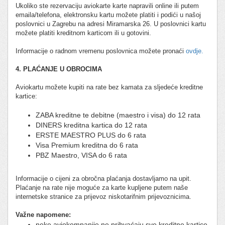
Ukoliko ste rezervaciju aviokarte karte napravili online ili putem
emaila/telefona, elektronsku kartu možete platiti i podići u našoj
poslovnici u Zagrebu na adresi Miramarska 26. U poslovnici kartu
možete platiti kreditnom karticom ili u gotovini.
Informacije o radnom vremenu poslovnica možete pronaći
ovdje.
4. PLAĆANJE U OBROCIMA
Aviokartu možete kupiti na rate bez kamata za sljedeće kreditne
kartice:
ZABA kreditne te debitne (maestro i visa) do 12 rata
DINERS kreditna kartica do 12 rata
ERSTE MAESTRO PLUS do 6 rata
Visa Premium kreditna do 6 rata
PBZ Maestro, VISA do 6 rata
Informacije o cijeni za obročna plaćanja dostavljamo na upit.
Plaćanje na rate nije moguće za karte kupljene putem naše
internetske stranice za prijevoz niskotarifnim prijevoznicima.
Važne napomene:
neke aviokompanije ne prihvaćaju sve kreditne kartice