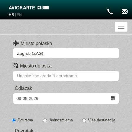
|
HR
EN
Toggl
Mjesto polaska
Mjesto dolaska
Odlazak
Povratna
Jednosmjerna
Više destinacija
Povratak