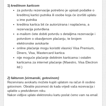
1)
kreditnom karticom
za potvrdu rezervacije potrebno je upisati podatke o
kreditnoj kartici putnika ili osobe koja će izvršiti uplatu
u ime putnika
kreditna kartica bit će autorizirana i naplaćena, a
rezervacija potvrđena
e-mailom ćete dobiti potvrdu s detaljima rezervacije i
potvrdom o obavljenom plaćanju, te brojem
elektronske aviokarte
online plaćanje mogu koristiti vlasnici Visa Premium,
Diners, Visa, Mastercard kartica
nije moguće plaćanje debitnim karticama i ostalim
karticama za internet plaćanje (Maestro, Visa Electron
itd.)
2)
fakturom (virmanski, gotovinom)
Rezerviranu aviokartu možete kupiti uplatom na račun ili osobno
gotovinom. Obratite pozornost do kada vrijedi vaša rezervacija i
uplatite u predviđenom roku.
Nakon vidljive uplate elektronsku kartu poslat ćemo vam na email.