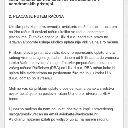
aerodromskih pristojbi.
2. PLAĆANJE PUTEM RAČUNA
Ukoliko potvrđujete rezervaciju, aviokartu možete kupiti i uplatom
na žiro račun ili devizni račun ukoliko se radi o inozemnim
plaćanjima. Putnička agencija Ulix d.o.o. zadržava pravo ne
izdavanja/potvrde usluge ukoliko uplata nije vidljiva na žiro računu.
Prilikom plaćanja na račun Ulix d.o.o. preporučamo uplatu unutar
radnog vremena agencije radnim danom od 8-18 sati a do vremena
isteka Vaše rezervacije/usluge. Također preporučamo uplatu s
vašeg računa Raiffeisen (RBA) na Ulix d.o.o. RBA račun kako bi
uplata bila evidentirana na poslovnom žiro računu u korist Ulix
d.o.o. odmah po izvršenju.
Molimo vas da prilikom uplate u poslovnicama banaka sredstva
uvijek uplaćujete na poslovni račun Ulix d.o.o. otvoren u RBA
banci.
Ljubazno molimo da nam po uplati dostavite kopiju provedenog
naloga/presliku/scan na email aviokarte@aviokarte.hr.
Aviokartu možemo izdati po vidljivoj uplati na našem računu.