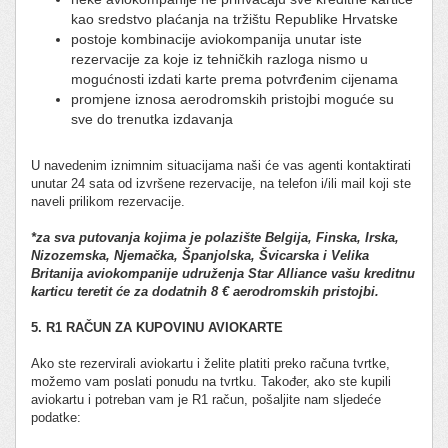
kao sredstvo plaćanja na tržištu Republike Hrvatske
postoje kombinacije aviokompanija unutar iste
rezervacije za koje iz tehničkih razloga nismo u
mogućnosti izdati karte prema potvrđenim cijenama
promjene iznosa aerodromskih pristojbi moguće su
sve do trenutka izdavanja
U navedenim iznimnim situacijama naši će vas agenti kontaktirati
unutar 24 sata od izvršene rezervacije, na telefon i/ili mail koji ste
naveli prilikom rezervacije.
*za sva putovanja kojima je polazište Belgija, Finska, Irska,
Nizozemska, Njemačka, Španjolska, Švicarska i Velika
Britanija aviokompanije udruženja Star Alliance vašu kreditnu
karticu teretit će za dodatnih 8 € aerodromskih pristojbi.
5. R1 RAČUN ZA KUPOVINU AVIOKARTE
Ako ste rezervirali aviokartu i želite platiti preko računa tvrtke,
možemo vam poslati ponudu na tvrtku. Također, ako ste kupili
aviokartu i potreban vam je R1 račun, pošaljite nam sljedeće
podatke: