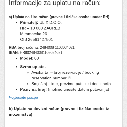
Informacije za uplatu na račun:
a) Uplata na žiro račun (pravne i fizičke osobe unutar RH)
Primatelj:
ULIX D.O.O.
HR – 10 000 ZAGREB
Miramarska 26
OIB 26561427801
RBA broj računa
: 2484008-1103034021
IBAN:
HR8024840081103034021
Model
: 00
Svrha uplate:
Aviokarta – broj rezervacije / booking
reservation number i/ili
Smještaj – ime, prezime putnike i destinacija
Poziv na broj:
(molimo unesite datum putovanja)
Pogledajte primjer
b) Uplate na devizni račun (pravne i fizičke osobe iz
inozemstva)