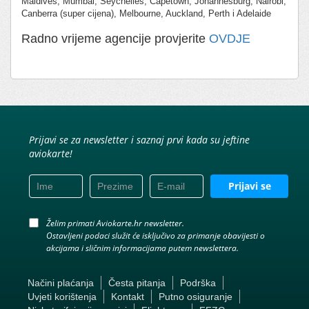
Maldives, Mumbai, Seychelles, Capetown, Johannesburg, Nairobi,
Canberra (super cijena), Melbourne, Auckland, Perth i Adelaide
Radno vrijeme agencije provjerite
OVDJE
Prijavi se za newsletter i saznaj prvi kada su jeftine
aviokarte!
Prijavi se
Želim primati Aviokarte.hr newsletter.
Ostavljeni podaci služit će isključivo za primanje obavijesti o
akcijama i sličnim informacijama putem newslettera.
Načini plaćanja
Česta pitanja
Podrška
Uvjeti korištenja
Kontakt
Putno osiguranje