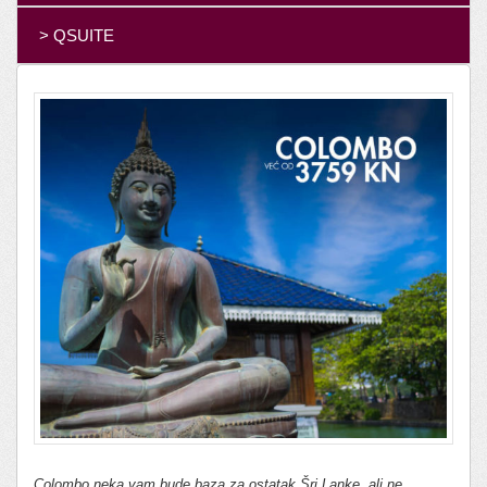
> QSUITE
Colombo neka vam bude baza za ostatak Šri Lanke, ali ne