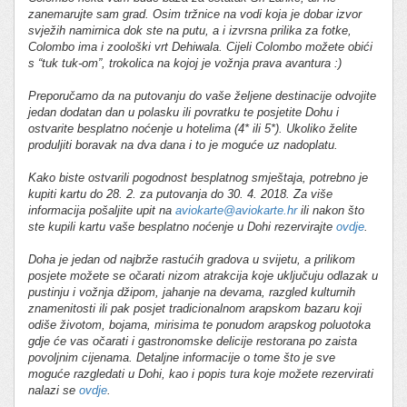
zanemarujte sam grad. Osim tržnice na vodi koja je dobar izvor
svježih namirnica dok ste na putu, a i izvrsna prilika za fotke,
Colombo ima i zoološki vrt Dehiwala. Cijeli Colombo možete obići
s “tuk tuk-om”, trokolica na kojoj je vožnja prava avantura :)
Preporučamo da na putovanju do vaše željene destinacije odvojite
jedan dodatan dan u polasku ili povratku te posjetite Dohu i
ostvarite besplatno noćenje u hotelima (4* ili 5*). Ukoliko želite
produljiti boravak na dva dana i to je moguće uz nadoplatu.
Kako biste ostvarili pogodnost besplatnog smještaja, potrebno je
kupiti kartu do 28. 2. za putovanja do 30. 4. 2018. Za više
informacija pošaljite upit na
aviokarte@aviokarte.hr
ili nakon što
ste kupili kartu vaše besplatno noćenje u Dohi rezervirajte
ovdje
.
Doha je jedan od najbrže rastućih gradova u svijetu, a prilikom
posjete možete se očarati nizom atrakcija koje uključuju odlazak u
pustinju i vožnja džipom, jahanje na devama, razgled kulturnih
znamenitosti ili pak posjet tradicionalnom arapskom bazaru koji
odiše životom, bojama, mirisima te ponudom arapskog poluotoka
gdje će vas očarati i gastronomske delicije restorana po zaista
povoljnim cijenama. Detaljne informacije o tome što je sve
moguće razgledati u Dohi, kao i popis tura koje možete rezervirati
nalazi se
ovdje
.