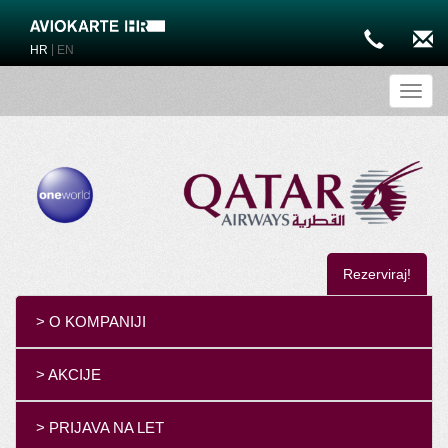
|
HR
EN
Toggl
Rezerviraj!
> O KOMPANIJI
> AKCIJE
> PRIJAVA NA LET