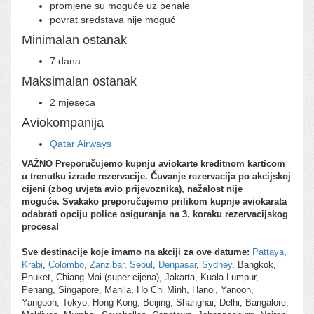
promjene su moguće uz penale
povrat sredstava nije moguć
Minimalan ostanak
7 dana
Maksimalan ostanak
2 mjeseca
Aviokompanija
Qatar Airways
VAŽNO
Preporučujemo kupnju aviokarte kreditnom karticom
u trenutku izrade rezervacije.
Čuvanje rezervacija po akcijskoj
cijeni (zbog uvjeta avio prijevoznika), nažalost nije
moguće.
Svakako preporučujemo prilikom kupnje aviokarata
odabrati opciju police osiguranja na 3. koraku rezervacijskog
procesa!
Sve destinacije koje imamo na akciji za ove datume:
Pattaya
,
Krabi
,
Colombo
,
Zanzibar
,
Seoul
,
Denpasar
,
Sydney
, Bangkok,
Phuket, Chiang Mai (super cijena), Jakarta, Kuala Lumpur,
Penang, Singapore, Manila, Ho Chi Minh, Hanoi, Yanoon,
Yangoon, Tokyo, Hong Kong, Beijing, Shanghai, Delhi, Bangalore,