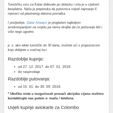
Turističku vizu za Katar dobivate po dolasku i ista je u cijelosti
besplatna. Naša je preporuka da putovnica vrijedi najmanje 6
mjeseci od planiranog datuma povratka.
I posljednje,
Qatar Airways
je proglašen najboljom
aviokompanijom na svijetu pa nema dvojbe da će putovanje biti i
više nego ugodno.
p. s. ako idete turistički do 30 dana, možete ući s propusnicom
koju dobijete u zračnoj luci
Razdoblje kupnje:
od 27. 12. 2017. do 07. 01. 2018.
do rasprodaje
Razdoblje putovanja:
od 15. 01. do 30. 09. 2018.
* Ukoliko niste u mogućnosti pronaći akcijsku cijenu molimo
kontaktirajte nas putem e- maila / telefona.
Uvjeti kupnje aviokarte za Colombo