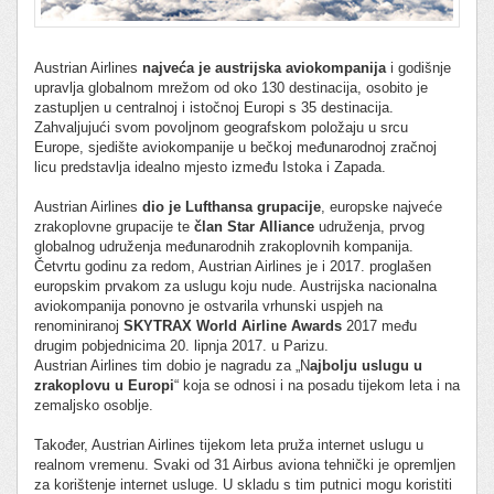
Austrian Airlines
najveća je austrijska aviokompanija
i godišnje
upravlja globalnom mrežom od oko 130 destinacija, osobito je
zastupljen u centralnoj i istočnoj Europi s 35 destinacija.
Zahvaljujući svom povoljnom geografskom položaju u srcu
Europe, sjedište aviokompanije u bečkoj međunarodnoj zračnoj
licu predstavlja idealno mjesto između Istoka i Zapada.
Austrian Airlines
dio je Lufthansa grupacije
, europske najveće
zrakoplovne grupacije te
član Star Alliance
udruženja, prvog
globalnog udruženja međunarodnih zrakoplovnih kompanija.
Četvrtu godinu za redom, Austrian Airlines je i 2017. proglašen
europskim prvakom za uslugu koju nude. Austrijska nacionalna
aviokompanija ponovno je ostvarila vrhunski uspjeh na
renominiranoj
SKYTRAX World Airline Awards
2017 među
drugim pobjednicima 20. lipnja 2017. u Parizu.
Austrian Airlines tim dobio je nagradu za „N
ajbolju uslugu u
zrakoplovu u Europi
“ koja se odnosi i na posadu tijekom leta i na
zemaljsko osoblje.
Također, Austrian Airlines tijekom leta pruža internet uslugu u
realnom vremenu. Svaki od 31 Airbus aviona tehnički je opremljen
za korištenje internet usluge. U skladu s tim putnici mogu koristiti