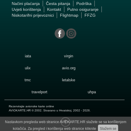
Načini plaćanja
Česta pitanja
Podrška
Uvjeti korištenja
Kontakt
Putno osiguranje
Niskotarifni prijevoznici
Flightmap
FFZG
iata
virgin
ulix
avio.org
tmc
letalske
travelport
uhpa
Rezervirajte avionske karte online
AVIOKARTE.HR
© 2002. Stvarano u Hrvatskoj. 2002 - 2026.
Nastavkom pregleda web stranice AVIOKARTE.HR slažete se sa korištenjem
kolačića. Za pregled i korištenja web stranice kliknite
Slažem se