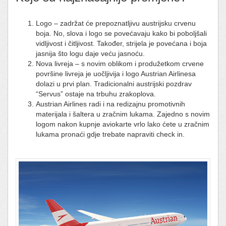
Logo – zadržat će prepoznatljivu austrijsku crvenu
boja. No, slova i logo se povećavaju kako bi poboljšali
vidljivost i čitljivost. Također, strijela je povećana i boja
jasnija što logu daje veću jasnoću.
Nova livreja – s novim oblikom i produžetkom crvene
površine livreja je uočljivija i logo Austrian Airlinesa
dolazi u prvi plan. Tradicionalni austrijski pozdrav
“Servus” ostaje na trbuhu zrakoplova.
Austrian Airlines radi i na redizajnu promotivnih
materijala i šaltera u zračnim lukama. Zajedno s novim
logom nakon kupnje aviokarte vrlo lako ćete u zračnim
lukama pronaći gdje trebate napraviti check in.