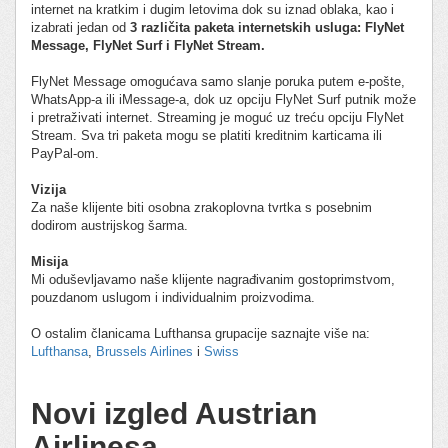
internet na kratkim i dugim letovima dok su iznad oblaka, kao i
izabrati jedan od
3 različita paketa internetskih usluga: FlyNet
Message, FlyNet Surf i FlyNet Stream.
FlyNet Message omogućava samo slanje poruka putem e-pošte,
WhatsApp-a ili iMessage-a, dok uz opciju FlyNet Surf putnik može
i pretraživati internet. Streaming je moguć uz treću opciju FlyNet
Stream. Sva tri paketa mogu se platiti kreditnim karticama ili
PayPal-om.
Vizija
Za naše klijente biti osobna zrakoplovna tvrtka s posebnim
dodirom austrijskog šarma.
Misija
Mi oduševljavamo naše klijente nagrađivanim gostoprimstvom,
pouzdanom uslugom i individualnim proizvodima.
O ostalim članicama Lufthansa grupacije saznajte više na:
Lufthansa
,
Brussels Airlines
i
Swiss
Novi izgled Austrian
Airlinesa