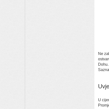
Ne za
ostvar
Dohu.
Saznaj
Uvje
U cij
Promje