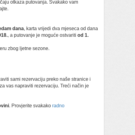
lučaju otkaza putovanja. Svakako vam
jte.
edam dana
, karta vrijedi dva mjeseca od dana
018.
, a putovanje je moguće ostvariti
od 1.
jeru zbog ljetne sezone.
aviti sami rezervaciju preko naše stranice i
a vas napraviti rezervaciju. Treći način je
vini
. Provjerite svakako
radno