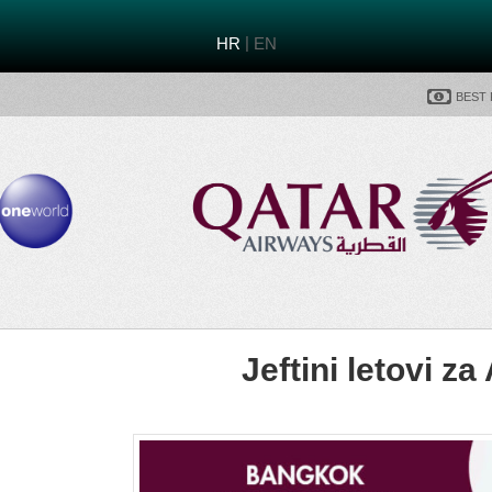
|
HR
EN
Best
Jeftini letovi za