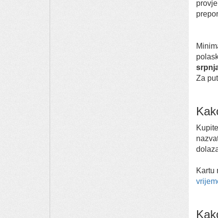
provje
prepor
Minima
polask
srpnj
Za put
Kako
Kupite
nazvat
dolaz
Kartu 
vrijem
Kako