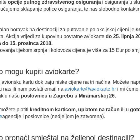
rite
opcije putnog zdravstvenog osiguranja
i osiguranja u s
učujemo sklapanje police osiguranja, te nas slobodno kontaktira
lan boravak na destinaciji za putovanje po akcijskoj cijeni je
s
a. Akcija vrijedi za kupovinu povratne aviokarte
do 25. lipnja 2
a do 15. prosinca 2018.
ovanja tijekom srpnja i kolovoza cijena je viša za 15 Eur po sm
 mogu kupiti aviokarte?
 avionsku kartu dok traju niske cijene na tri načina. Možete napr
i nas ili nam poslati email na
aviokarte@aviokarte.hr
i mi ćemo z
ak u našu
poslovnicu u Zagrebu u Miramarskoj 26.
možete platiti
kreditnom karticom
,
uplatom na račun
ili u
goto
e
agencije i poslovnice (nedjeljom je zatvorena).
 pronaći smještaj na željenoj destinaciji?