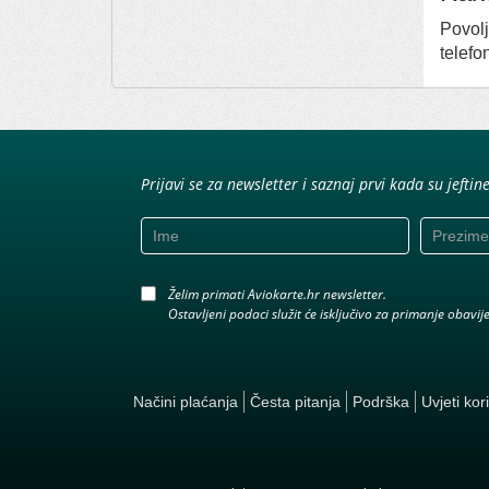
Povolj
telefo
Prijavi se za newsletter i saznaj prvi kada su jeftin
Želim primati Aviokarte.hr newsletter.
Ostavljeni podaci služit će isključivo za primanje obavi
Načini plaćanja
Česta pitanja
Podrška
Uvjeti kor