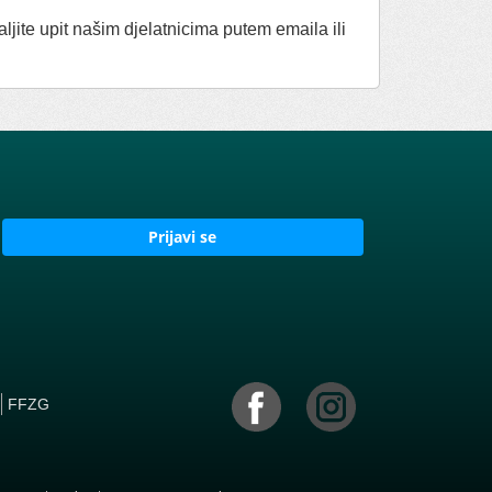
aljite upit našim djelatnicima putem emaila ili
Prijavi se
FFZG