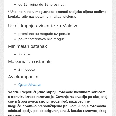
od 15. rujna do 15. prosinca
* Ukoliko niste u mogućnosti pronaći akcijsku cijenu molimo
kontaktirajte nas putem e- maila / telefona.
Uvjeti kupnje aviokarte za Maldive
promjene su moguće uz penale
povrat sredstava nije moguć
Minimalan ostanak
7 dana
Maksimalan ostanak
2 mjeseca
Aviokompanija
Qatar Airways
VAŽNO
Preporučujemo kupnju aviokarte kreditnom karticom
u trenutku izrade rezervacije.
Čuvanje rezervacija po akcijskoj
cijeni (zbog uvjeta avio prijevoznika), nažalost nije
moguće.
Svakako preporučujemo prilikom kupnje aviokarata
odabrati opciju police osiguranja na 3. koraku rezervacijskog
procesa!