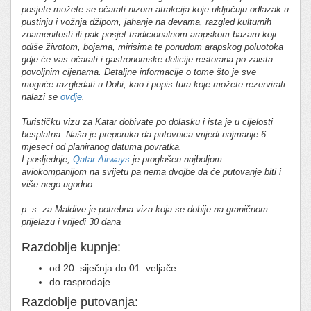
posjete možete se očarati nizom atrakcija koje uključuju odlazak u
pustinju i vožnja džipom, jahanje na devama, razgled kulturnih
znamenitosti ili pak posjet tradicionalnom arapskom bazaru koji
odiše životom, bojama, mirisima te ponudom arapskog poluotoka
gdje će vas očarati i gastronomske delicije restorana po zaista
povoljnim cijenama. Detaljne informacije o tome što je sve
moguće razgledati u Dohi, kao i popis tura koje možete rezervirati
nalazi se
ovdje
.
Turističku vizu za Katar dobivate po dolasku i ista je u cijelosti
besplatna. Naša je preporuka da putovnica vrijedi najmanje 6
mjeseci od planiranog datuma povratka.
I posljednje,
Qatar Airways
je proglašen najboljom
aviokompanijom na svijetu pa nema dvojbe da će putovanje biti i
više nego ugodno.
p. s. za Maldive je potrebna viza koja se dobije na graničnom
prijelazu i vrijedi 30 dana
Razdoblje kupnje:
od 20. siječnja do 01. veljače
do rasprodaje
Razdoblje putovanja: