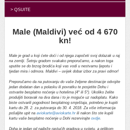
> QSUITE
Male (Maldivi) već od 4 670
kn!
Male je grad u koji ćete doći i od njega započeti svoj dolazak u raj
na zemlji. Šetnju gradom svakako preporučamo, a nakon toga
uputite se do brzog brodića koji vas vodi u nestvarnu ljepotu i
tjedan mira i odmora. Maldivi – uvijek dobar izbor za pravi odmor!
Preporučamo da na putovanju do vaše željene destinacije odvojite
jedan dodatan dan u polasku ili povratku te posjetite Dohu i
ostvarite besplatno noćenje u hotelima (4* ili 5*). Ukoliko želite
produljiti boravak na dva dana i to je moguće uz nadoplatu.
Kako
biste ostvarili pogodnost besplatnog smještaja, potrebno je kupiti
kartu do 28. 2. za putovanja do 30. 4. 2018. Za više informacija
pošaljite upit na
aviokarte@aviokarte.hr
ili nakon što ste kupili
kartu vaše besplatno noćenje u Dohi rezervirajte
ovdje
.
Doha je jedan od najbrže rastućih gradova u svijetu, a prilikom