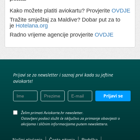
Kako možete platiti aviokartu? Provjerite
OVDJE
Tražite smještaj za Maldive? Dobar put za to
je
Hotelana.org
Radno vrijeme agencije provjerite
OVDJE
Prijavi se za newsletter i saznaj prvi kada su jeftine
aviokarte!
Prijavi se
Želim primati Aviokarte.hr newsletter.
Ostavljeni podaci služit će isključivo za primanje obavijesti o
akcijama i sličnim informacijama putem newslettera.
Načini plaćanja
Česta pitanja
Podrška