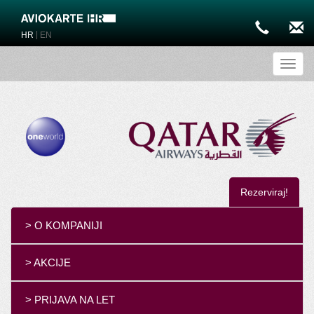
|
HR
EN
Toggl
Rezerviraj!
> O KOMPANIJI
> AKCIJE
> PRIJAVA NA LET