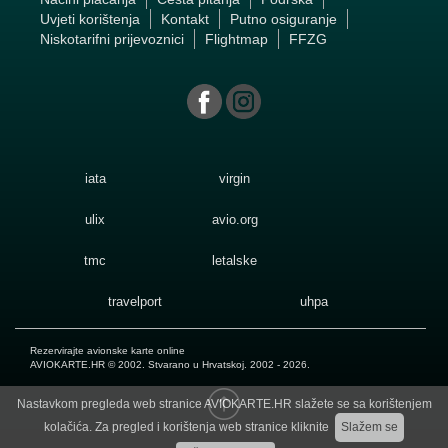
Uvjeti korištenja
Kontakt
Putno osiguranje
Niskotarifni prijevoznici
Flightmap
FFZG
iata
virgin
ulix
avio.org
tmc
letalske
travelport
uhpa
Rezervirajte avionske karte online
AVIOKARTE.HR
© 2002. Stvarano u Hrvatskoj. 2002 - 2026.
Nastavkom pregleda web stranice AVIOKARTE.HR slažete se sa korištenjem
kolačića. Za pregled i korištenja web stranice kliknite
Slažem se