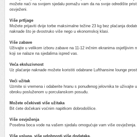
možete naći na svojem sjedalu pomažu vam da na svoje odredište prist
osvježeni.
Više prtljage
Možete prijaviti dvije torbe maksimalne težine 23 kg bez plaćanja dodat
naknade što je dvostruko više nego u ekonomskoj klasi.
Više zabave
Uživajte u velikom izboru zabave na 11-12 inčnim ekranima osjetljivim n
koji se nalaze na sjedalima ispred vas.
Veća eksluzivnost
Uz plaćanje naknade možete koristiti odabrane Lufthansine lounge prost
Veći užitak
Uzmite si vremena i odaberite hranu s ponuđenog jelovnika te uživajte
obroku posluženom u porculanskom posuđu.
Možete očekivati više užitaka
Bit ćete dočekani voćnim napitkom dobrodošlice.
Više osvježenja
Posebna boca vode na vašem sjedalu omogućuje vam više osvježenja.
Više usluga, više udobnosti,više dodataka.