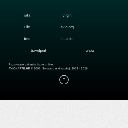
iata
virgin
ulix
avio.org
tmc
letalske
travelport
uhpa
Rezervirajte avionske karte online
AVIOKARTE.HR
© 2002. Stvarano u Hrvatskoj. 2002 - 2026.