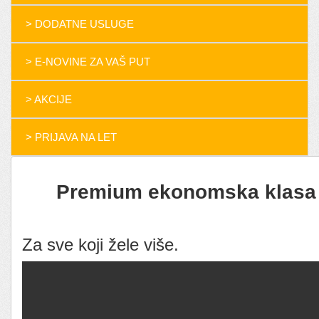
> DODATNE USLUGE
> E-NOVINE ZA VAŠ PUT
> AKCIJE
> PRIJAVA NA LET
Premium ekonomska klasa
Za sve koji žele više.