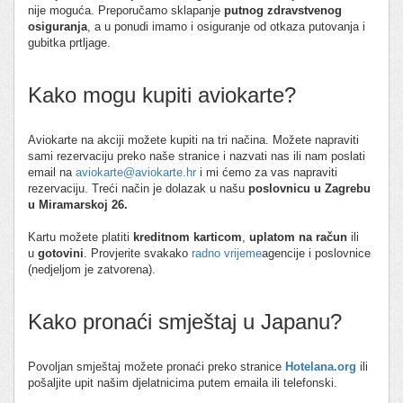
nije moguća. Preporučamo sklapanje
putnog zdravstvenog
osiguranja
, a u ponudi imamo i osiguranje od otkaza putovanja i
gubitka prtljage.
Kako mogu kupiti aviokarte?
Aviokarte na akciji možete kupiti na tri načina. Možete napraviti
sami rezervaciju preko naše stranice i nazvati nas ili nam poslati
email na
aviokarte@aviokarte.hr
i mi ćemo za vas napraviti
rezervaciju. Treći način je dolazak u našu
poslovnicu u Zagrebu
u Miramarskoj 26.
Kartu možete platiti
kreditnom karticom
,
uplatom na račun
ili
u
gotovini
. Provjerite svakako
radno vrijeme
agencije i poslovnice
(nedjeljom je zatvorena).
Kako pronaći smještaj u Japanu?
Povoljan smještaj možete pronaći preko stranice
Hotelana.org
ili
pošaljite upit našim djelatnicima putem emaila ili telefonski.