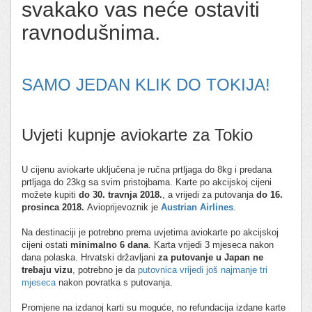
svakako vas neće ostaviti
ravnodušnima.
SAMO JEDAN KLIK DO TOKIJA!
Uvjeti kupnje aviokarte za Tokio
U cijenu aviokarte uključena je ručna prtljaga do 8kg i predana
prtljaga do 23kg sa svim pristojbama. Karte po akcijskoj cijeni
možete kupiti
do 30. travnja 2018.
, a vrijedi za putovanja
do 16.
prosinca 2018.
Avioprijevoznik je
Austrian Airlines
.
Na destinaciji je potrebno prema uvjetima aviokarte po akcijskoj
cijeni ostati
minimalno 6 dana
. Karta vrijedi 3 mjeseca nakon
dana polaska. Hrvatski državljani
za putovanje u Japan ne
trebaju vizu
, potrebno je da
putovnica vrijedi još najmanje tri
mjeseca
nakon povratka s putovanja.
Promjene na izdanoj karti su moguće, no refundacija izdane karte