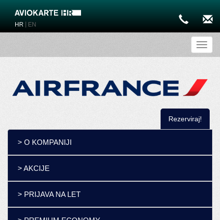
|
HR
EN
Toggl
Rezerviraj!
> O KOMPANIJI
> AKCIJE
> PRIJAVA NA LET