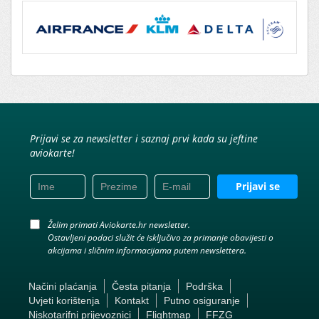
Prijavi se za newsletter i saznaj prvi kada su jeftine
aviokarte!
Prijavi se
Želim primati Aviokarte.hr newsletter.
Ostavljeni podaci služit će isključivo za primanje obavijesti o
akcijama i sličnim informacijama putem newslettera.
Načini plaćanja
Česta pitanja
Podrška
Uvjeti korištenja
Kontakt
Putno osiguranje
Niskotarifni prijevoznici
Flightmap
FFZG