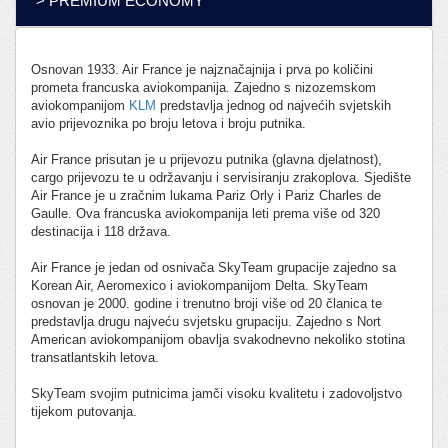
> PREMIUM ECONOMY
Osnovan 1933. Air France je najznačajnija i prva po količini
prometa francuska aviokompanija. Zajedno s nizozemskom
aviokompanijom
KLM
predstavlja jednog od najvećih svjetskih
avio prijevoznika po broju letova i broju putnika.
Air France prisutan je u prijevozu putnika (glavna djelatnost),
cargo prijevozu te u održavanju i servisiranju zrakoplova. Sjedište
Air France je u zračnim lukama Pariz Orly i Pariz Charles de
Gaulle. Ova francuska aviokompanija leti prema više od 320
destinacija i 118 država.
Air France je jedan od osnivača SkyTeam grupacije zajedno sa
Korean Air, Aeromexico i aviokompanijom Delta. SkyTeam
osnovan je 2000. godine i trenutno broji više od 20 članica te
predstavlja drugu najveću svjetsku grupaciju. Zajedno s Nort
American aviokompanijom obavlja svakodnevno nekoliko stotina
transatlantskih letova.
SkyTeam svojim putnicima jamči visoku kvalitetu i zadovoljstvo
tijekom putovanja.