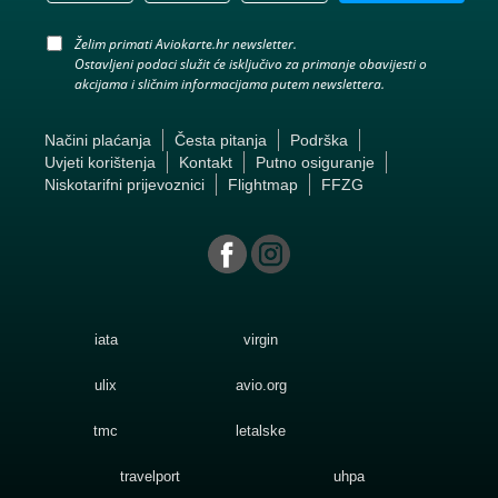
Želim primati Aviokarte.hr newsletter.
Ostavljeni podaci služit će isključivo za primanje obavijesti o
akcijama i sličnim informacijama putem newslettera.
Načini plaćanja
Česta pitanja
Podrška
Uvjeti korištenja
Kontakt
Putno osiguranje
Niskotarifni prijevoznici
Flightmap
FFZG
iata
virgin
ulix
avio.org
tmc
letalske
travelport
uhpa