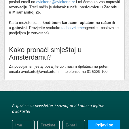
poslati email na
aviokarte@aviokarte.hr
i mi ćemo za vas napraviti
rezervaciju. Treći način je dolazak u našu
poslovnicu u Zagrebu
u Miramarskoj 26.
Kartu možete platiti
kreditnom karticom
,
uplatom na račun
ili
u
gotovini
. Provjerite svakako
radno vrijeme
agencije i poslovnice
(nedjeljom je zatvorena).
Kako pronaći smještaj u
Amsterdamu?
Za povoljan smještaj pošaljite upit našim djelatnicima putem
emaila aviokarte@aviokarte.hr ili telefonski na 01 6329 100.
Prijavi se za newsletter i saznaj prvi kada su jeftine
aviokarte!
Prijavi se