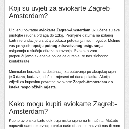
Koji su uvjeti za aviokarte Zagreb-
Amsterdam?
U cijenu povratne
aviokarte Zagreb-Amsterdam
uključene su sve
pristojbe i ručna prtljaga do 12kg. Promjene datuma na izdanoj
karti i refundacije u slučaju otkaza putovanja nisu moguće. Molimo
vas provjerite
opcije putnog zdravstvenog osiguranja
i
osiguranja u slučaju otkaza putovanja. Svakako vam
preporučujemo sklapanje police osiguranja, te nas slobodno
kontaktirajte.
Minimalan boravak na destinaciji za putovanje po akcijskoj cijeni
je
3 dana
, karta vrijedi šest mjeseci od dana polaska. Akcija
vrijedi za kupovinu povratne aviokarte
Zagreb-Amsterdam do
isteka raspoloživih mjesta.
Kako mogu kupiti aviokarte Zagreb-
Amsterdam?
Kupite avionsku kartu dok traju niske cijene na tri načina. Možete
napraviti sami rezervaciju preko naše stranice i nazvati nas ili nam