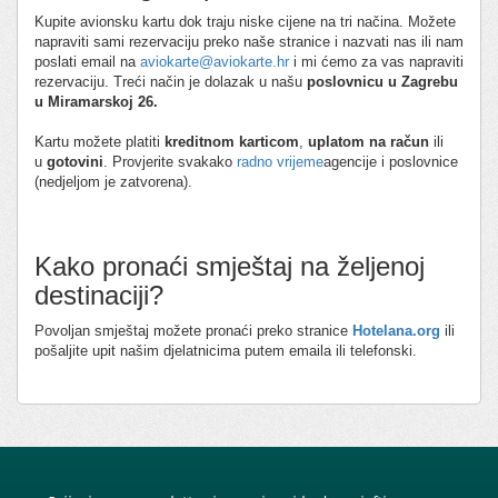
Kupite avionsku kartu dok traju niske cijene na tri načina. Možete
napraviti sami rezervaciju preko naše stranice i nazvati nas ili nam
poslati email na
aviokarte@aviokarte.hr
i mi ćemo za vas napraviti
rezervaciju. Treći način je dolazak u našu
poslovnicu u Zagrebu
u Miramarskoj 26.
Kartu možete platiti
kreditnom karticom
,
uplatom na račun
ili
u
gotovini
. Provjerite svakako
radno vrijeme
agencije i poslovnice
(nedjeljom je zatvorena).
Kako pronaći smještaj na željenoj
destinaciji?
Povoljan smještaj možete pronaći preko stranice
Hotelana.org
ili
pošaljite upit našim djelatnicima putem emaila ili telefonski.