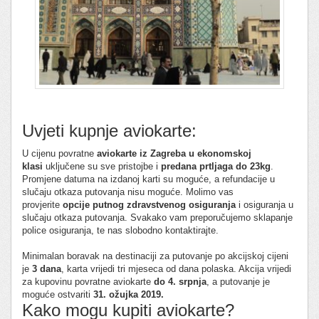
Uvjeti kupnje aviokarte:
U cijenu povratne
aviokarte iz Zagreba u ekonomskoj
klasi
uključene su sve pristojbe i
predana prtljaga do 23kg
.
Promjene datuma na izdanoj karti su moguće, a refundacije u
slučaju otkaza putovanja nisu moguće. Molimo vas
provjerite
opcije putnog zdravstvenog osiguranja
i osiguranja u
slučaju otkaza putovanja. Svakako vam preporučujemo sklapanje
police osiguranja, te nas slobodno kontaktirajte.
Minimalan boravak na destinaciji za putovanje po akcijskoj cijeni
je
3 dana
, karta vrijedi tri mjeseca od dana polaska. Akcija vrijedi
za kupovinu povratne aviokarte
do 4. srpnja
, a putovanje je
moguće ostvariti
31. ožujka 2019.
Kako mogu kupiti aviokarte?