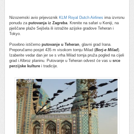
Nizozemski avio prijevoznik
KLM Royal Dutch Airlines
ima izvrsnu
ponudu za
putovanja iz Zagreba
. Krenite na safari u Keniji, na
pješčane plaže Sejšela ili istražite azijske gradove Teheran i
Tokyo.
Posebno ističemo
putovanje u Teheran
, glavni grad Irana.
Preporučamo posjet 435 m visokom tornju Milad (
Borj-e Milad
).
Izaberite vedar dan jer se s vrha Milad tornja pruža pogled na cijeli
grad i Albroz planinu. Putovanje u Teheran odvest će vas u
srce
perzijske kulture
i tradicije.