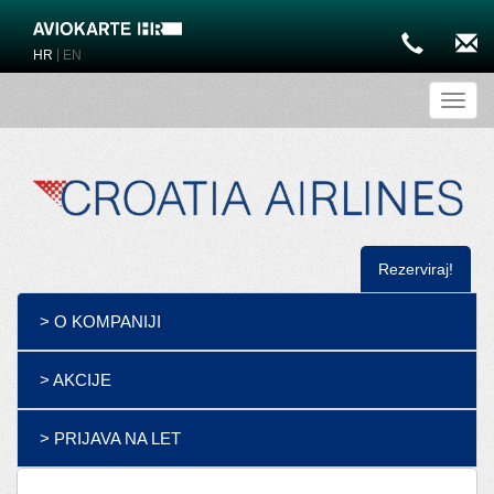
|
HR
EN
Toggl
Rezerviraj!
> O KOMPANIJI
> AKCIJE
> PRIJAVA NA LET