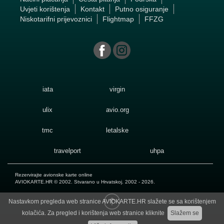
Uvjeti korištenja
Kontakt
Putno osiguranje
Niskotarifni prijevoznici
Flightmap
FFZG
iata
virgin
ulix
avio.org
tmc
letalske
travelport
uhpa
Rezervirajte avionske karte online
AVIOKARTE.HR
© 2002. Stvarano u Hrvatskoj. 2002 - 2026.
Nastavkom pregleda web stranice AVIOKARTE.HR slažete se sa korištenjem
kolačića. Za pregled i korištenja web stranice kliknite
Slažem se