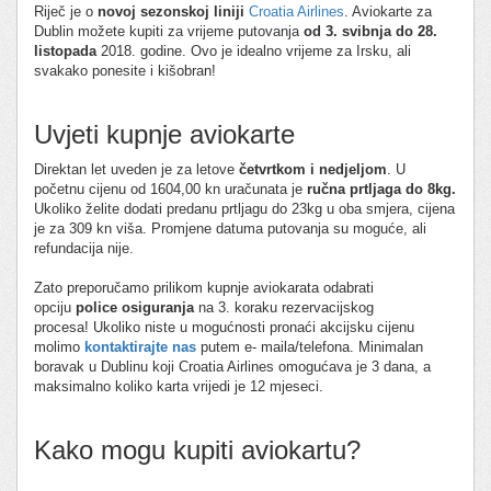
Riječ je o
novoj sezonskoj liniji
Croatia Airlines
. Aviokarte za
Dublin možete kupiti za vrijeme putovanja
od 3. svibnja do 28.
listopada
2018. godine. Ovo je idealno vrijeme za Irsku, ali
svakako ponesite i kišobran!
Uvjeti kupnje aviokarte
Direktan let uveden je za letove
četvrtkom i nedjeljom
. U
početnu cijenu od 1604,00 kn uračunata je
ručna prtljaga do 8kg.
Ukoliko želite dodati predanu prtljagu do 23kg u oba smjera, cijena
je za 309 kn viša. Promjene datuma putovanja su moguće, ali
refundacija nije.
Zato preporučamo prilikom kupnje aviokarata odabrati
opciju
police osiguranja
na 3. koraku rezervacijskog
procesa! Ukoliko niste u mogućnosti pronaći akcijsku cijenu
molimo
kontaktirajte nas
putem e- maila/telefona. Minimalan
boravak u Dublinu koji Croatia Airlines omogućava je 3 dana, a
maksimalno koliko karta vrijedi je 12 mjeseci.
Kako mogu kupiti aviokartu?