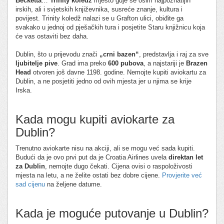
Becketta
…
Trinity koledž
mjesto gdje se osim najpoznatijih
irskih, ali i svjetskih književnika, susreće znanje, kultura i
povijest. Trinity koledž nalazi se u Grafton ulici, obiđite ga
svakako u jednoj od pješačkih tura i posjetite Staru knjižnicu koja
će vas ostaviti bez daha.
Dublin, što u prijevodu znači
„crni bazen“
, predstavlja i raj za sve
ljubitelje pive
. Grad ima preko
600 pubova
, a najstariji je
Brazen
Head
otvoren još davne 1198. godine. Nemojte kupiti aviokartu za
Dublin, a ne posjetiti jedno od ovih mjesta jer u njima se krije
Irska.
Kada mogu kupiti aviokarte za
Dublin?
Trenutno aviokarte nisu na akciji, ali se mogu već sada kupiti.
Budući da je ovo prvi put da je Croatia Airlines uvela
direktan let
za Dublin
, nemojte dugo čekati. Cijena ovisi o raspoloživosti
mjesta na letu, a ne želite ostati bez dobre cijene.
Provjerite već
sad cijenu
na željene datume.
Kada je moguće putovanje u Dublin?