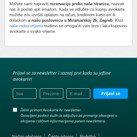
Možete sami napraviti
rezervaciju preko naše stranice,
nazvati
nas ili poslati upit emailom. Kada se odlučite za kupnju aviokarte,
možete istu izvršiti uplatom na račun, kreditnom karticom ili
dolaskom
u našu poslovnicu u Miramarskoj 26, Zagreb
. Kroz
naše radno vrijeme
trudimo se omogućiti vam brzu i laku kupovinu
aviokarte u svako vrijeme.
Prijavi se za newsletter i saznaj prvi kada su jeftine
aviokarte!
Prijavi se
Želim primati Aviokarte.hr newsletter.
Ostavljeni podaci služit će isključivo za primanje obavijesti o
akcijama i sličnim informacijama putem newslettera.
Načini plaćanja
Česta pitanja
Podrška