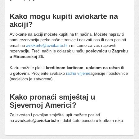
Kako mogu kupiti aviokarte na
akciji?
Aviokarte na akciji možete kupiti na tri načina. Možete napraviti
sami rezervaciju preko naše stranice i nazvati nas ili nam poslati
email na
aviokarte@aviokarte.hr
i mi ćemo za vas napraviti
rezervaciju. Treći način je dolazak u našu
poslovnicu u Zagrebu
u Miramarskoj 26.
Kartu možete platiti
kreditnom karticom
,
uplatom na račun
ili
u
gotovini
. Provjerite svakako
radno vrijeme
agencije i poslovnice
(nedjeljom je zatvorena).
Kako pronaći smještaj u
Sjevernoj Americi?
Za izvrstan i povoljan smještaj upit možete poslati
na
aviokarte@aviokarte.hr
i dobit ćete ponudu u kratkom roku.