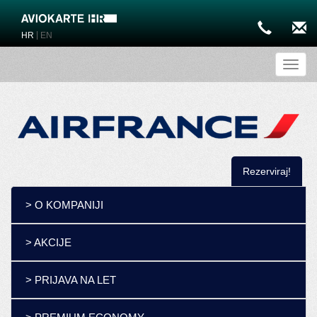
|
HR
EN
Toggl
Rezerviraj!
> O KOMPANIJI
> AKCIJE
> PRIJAVA NA LET