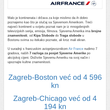
Malo je kontinenata i država za koje mislimo da ih dobro
poznajemo kao što je slučaj sa Sjevernom Amerikom. Treći
najveći kontinent u svijetu poznat nam je iz mnogobrojnih
televizijskih serija, emisija, filmova. Sjeverna Amerika ima
brojne
znamenitosti
, od
Kipa Slobode
do
Traga slobode
u
Bostonu svima su itekako poznate, ali kroz mali ekran.
U suradnji s francuskim avioprijevoznikom
Air France
nudimo 7
gradova, naših
7 razloga za posjet
Sjeverne Amerike
po
akcijskoj cijeni. Doživite Sjevernu Ameriku na svoj način i
upoznajte kultne znamenitosti.
Zagreb-Boston već od 4 596
kn
Zagreb-Chicago već od 4
194 kn