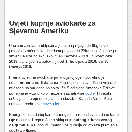
Uvjeti kupnje aviokarte za
Sjevernu Ameriku
U cijenu aviokarte uključena je ručna prtljaga do 8kg i sve
pristojbe zračne luke. Predana prtljaga do 23kg naplaćuje se po
smjeru. Karte po akcijskoj cijeni možete kupiti
13. kolovoza
2018.
, a vrijedi za putovanja
od 1. listopada 2018. do 30.
travnja 2019.
Prema uvjetima aviokarte po akcijskoj cijeni potrebno je
ostati
minimalno 6 dana
na željenoj destinaciji. Karta vrijedi 3
mjeseca nakon dana polaska. Za Sjedinjene Američke Države
potrebna je viza o kojoj možete saznati više
ovdje
. Hrvatski
državljani moraju se prijaviti za ulazak u Kanadu što možete
napraviti preko
ove poveznice
.
Promjene na izdanoj karti su moguće, a refundacija izdane karte
nije moguća. Preporučamo sklapanje
putnog zdravstvenog
osiguranja
, a u ponudi imamo i osiguranje od otkaza putovanja i
gubitka prtljage.