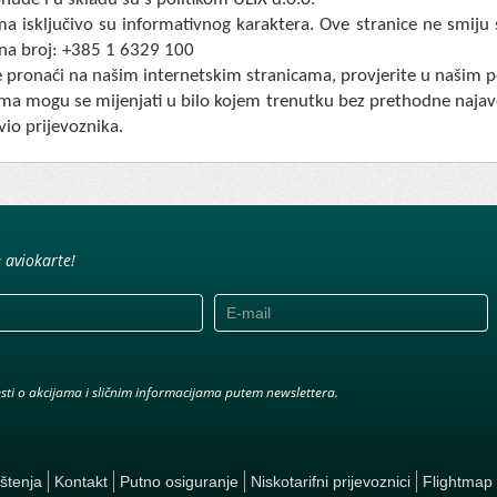
a isključivo su informativnog karaktera. Ove stranice ne smiju
na broj: +385 1 6329 100
 pronaći na našim internetskim stranicama, provjerite u našim p
ma mogu se mijenjati u bilo kojem trenutku bez prethodne najave
vio prijevoznika.
e aviokarte!
jesti o akcijama i sličnim informacijama putem newslettera.
ištenja
Kontakt
Putno osiguranje
Niskotarifni prijevoznici
Flightmap