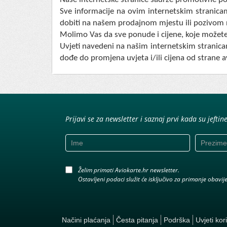
Sve informacije na ovim internetskim stranicam
dobiti na našem prodajnom mjestu ili pozivom 
Molimo Vas da sve ponude i cijene, koje možete
Uvjeti navedeni na našim internetskim stranica
dođe do promjena uvjeta i/ili cijena od strane a
Prijavi se za newsletter i saznaj prvi kada su jeftin
Želim primati Aviokarte.hr newsletter.
Ostavljeni podaci služit će isključivo za primanje obavi
Načini plaćanja
Česta pitanja
Podrška
Uvjeti kor