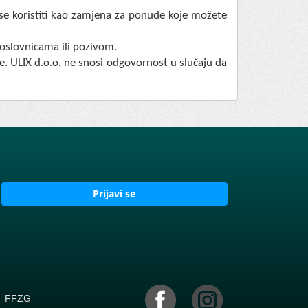
 se koristiti kao zamjena za ponude koje možete
oslovnicama ili pozivom.
. ULIX d.o.o. ne snosi odgovornost u slučaju da
Prijavi se
FFZG