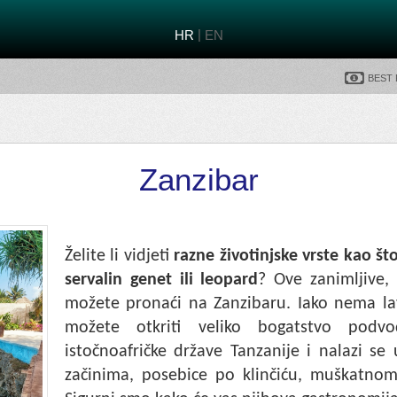
|
HR
EN
Best
Zanzibar
Želite li vidjeti
razne životinjske vrste kao št
servalin genet ili leopard
? Ove zanimljive, 
možete pronaći na Zanzibaru. Iako nema lav
možete otkriti veliko bogatstvo podvo
istočnoafričke države Tanzanije i nalazi s
začinima, posebice po klinčiću, muškatnom