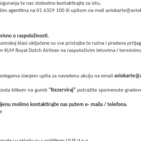
guranja te nas slobodno kontaktirajte za istu.
našim agentima na 01 6329 100 ili upitom na mail aviokarte@avio
ovisno o raspoloživosti.
mskoj klasi uključene su sve pristojbe te ručna i predana prtlja
jom KLM Royal Dutch Airlines na raspoloživim letovima i terminim
 kolegama slanjem upita za navedenu akciju na email
aviokarte@a
ke onda klikom na gumb
“Rezerviraj”
potražite spomenute gradove
cijenu molimo kontaktirajte nas putem e- maila / telefona.
e
ude i u skladu su s politikom ULIX d.o.o.