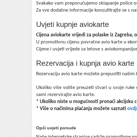
Svakako vam preporučujemo sklapanje police osi
Za sve dodatne informacije konzultirajte se s 
Uvjeti kupnje aviokarte
Cijena aviokarte vrijedi za polaske iz Zagreba, 
U promotivnu cijenu povratne avio karte u ekono
Cijene i uvjeti vrijede za letove s aviokompani
Rezervacija i kupnja avio karte
Rezervaciju avio karte možete prepustiti našim
Ukoliko više volite preuzeti stvari u svoje ru
sami rezervirajte avio karte.
* Ukoliko niste u mogućnosti pronaći akcijsku 
* Više o načinima plaćanja možete saznati
ovdj
Opći uvjeti ponude
Naše internetske stranice sadrže promotivne pon