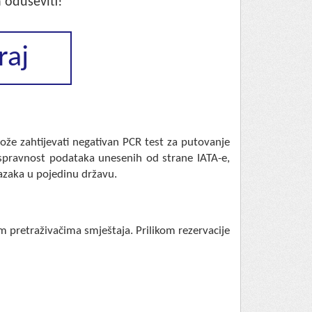
 oduševiti!
raj
e zahtijevati negativan PCR test za putovanje
 ispravnost podataka unesenih od strane IATA-e,
azaka u pojedinu državu.
m pretraživačima smještaja. Prilikom rezervacije