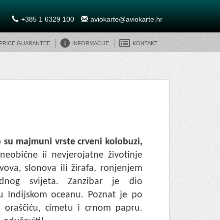
+385 1 6329 100
aviokarte@aviokarte.hr
 Price Guarantee
Informacije
Kontakt
o su majmuni vrste crveni kolobuzi,
neobične ii nevjerojatne životinje
ova, slonova ili žirafa, ronjenjem
dnog svijeta. Zanzibar je dio
e u Indijskom oceanu. Poznat je po
 oraščiću, cimetu i crnom papru.