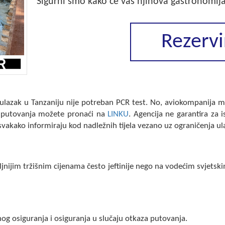
Sigurni smo kako će vas njihova gastronomija
Rezervi
azak u Tanzaniju nije potreban PCR test. No, aviokompanija mož
a putovanja možete pronaći na
LINKU
. Agencija ne garantira za
vakako informiraju kod nadležnih tijela vezano uz ograničenja ul
jnijim tržišnim cijenama često jeftinije nego na vodećim svjetski
og osiguranja i osiguranja u slučaju otkaza putovanja.