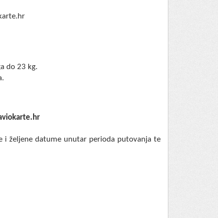
karte.hr
ga do 23 kg.
a.
viokarte.hr
 i željene datume unutar perioda putovanja te