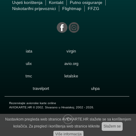
Uvjeti korištenja
Kontakt
Putno osiguranje
Niskotarifni prijevoznici
Flightmap
FFZG
iata
virgin
ulix
avio.org
tmc
letalske
travelport
uhpa
Rezervirajte avionske karte online
AVIOKARTE.HR
© 2002. Stvarano u Hrvatskoj. 2002 - 2026.
Nastavkom pregleda web stranice AVIOKARTE.HR slažete se sa korištenjem
kolačića. Za pregled i korištenja web stranice kliknite
Slažem se
Više informacija