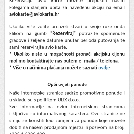
Rezervaciju avio karte možete prepustiti našim
kolegama slanjem upita za navedenu akciju na email
aviokarte@aviokarte.hr
Ukoliko više volite preuzeti stvari u svoje ruke onda
klikom na gumb
“Rezerviraj”
potražite spomenute
gradove i željene datume unutar perioda putovanja te
sami rezervirajte avio karte.
* Ukoliko niste u mogućnosti pronaći akcijsku cijenu
molimo kontaktirajte nas putem e- maila / telefona.
* Više o načinima plaćanja možete saznati
ovdje
Opći uvjeti ponude
Naše internetske stranice sadrže promotivne ponude i
u skladu su s politikom ULIX d.o.o.
Sve informacije na ovim internetskim stranicama
isključivo su informativnog karaktera. Ove stranice ne
smiju se koristiti kao zamjena za ponude koje možete
dobiti na našem prodajnom mjestu ili pozivom na broj: