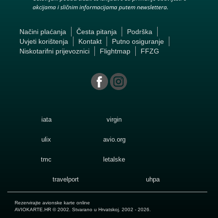
akcijama i sličnim informacijama putem newslettera.
Načini plaćanja
Česta pitanja
Podrška
Uvjeti korištenja
Kontakt
Putno osiguranje
Niskotarifni prijevoznici
Flightmap
FFZG
iata
virgin
ulix
avio.org
tmc
letalske
travelport
uhpa
Rezervirajte avionske karte online
AVIOKARTE.HR
© 2002. Stvarano u Hrvatskoj. 2002 - 2026.