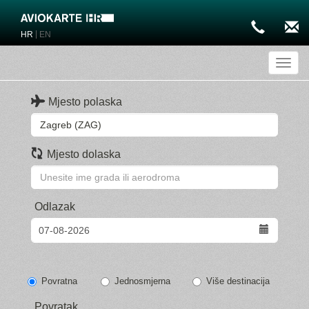
|
HR
EN
Toggl
Mjesto polaska
Mjesto dolaska
Odlazak
Povratna
Jednosmjerna
Više destinacija
Povratak