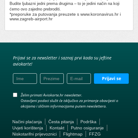
Budite ljubazni jedni prema drugima – to je jedini način na koji
ćemo ovo zajedno prebroditi.
*preporuke za putovanja preuzete s www.koronavirus.hr i
www.zagreb-airport.hr
Prijavi se za newsletter i saznaj prvi kada su jeftine
aviokarte!
Prijavi se
Želim primati Aviokarte.hr newsletter.
Ostavljeni podaci služit će isključivo za primanje obavijesti o
akcijama i sličnim informacijama putem newslettera.
Načini plaćanja
Česta pitanja
Podrška
Uvjeti korištenja
Kontakt
Putno osiguranje
Niskotarifni prijevoznici
Flightmap
FFZG