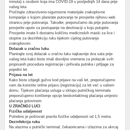
minuta) s osobom koja ima COVID-19 u posljednjih 14 dana prije
vašeg leta
Pročitajte zdravstveno-sigurnosne materijale zrakoplovne
kompanije s kojom planirate putovanje te provjerite njihovu web
stranicu prije putovanja. Također, preporučamo da prije putovanja
provjerite upute za postupanje na destinaciji u koju putujete.
Provjerite imate li dostatnu količinu medicinskih maski za lice i
otopine za dezinfekciju ruku tijekom cijelog putovanja
zrakoplovom.
Dolazak u zračnu luku
Planirajte svoj dolazak u zračnu luku najkasnije dva sata prije
vašeg leta kako biste imali dovoljno vremena za prolazak svih
propisanih procedura registracije i prihvata putnika i prtljage za
pojedini let.
Prijava na let
Kako biste izbjegli gužve kod prijave na vaš let, preporučujemo
vam da koristite online prijavu (registraciju) za let već u vašem
domu. Tijekom plaćanja usluga u sklopu putničkog terminala
preporučujemo korištenje opcije beskontaktnog plaćanja umjesto
plaćanja gotovinom.
U ZRAČNOJ LUCI
Fizička udaljenost
Potrebno je poštovati pravila fizičke udaljenosti od 1,5 metra.
Dezinfekcija ruku
Na ulazima u putnički terminal, čekaonicama i izlazima za ukrcaj