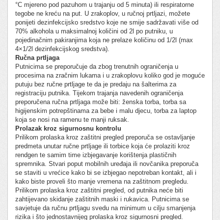
°C mjereno pod pazuhom u trajanju od 5 minuta) ili respiratorne
tegobe ne kreću na put. U zrakoplov, u ručnoj prtljazi, možete
ponijeti dezinfekcijsko sredstvo koje ne smije sadržavati više od
70% alkohola u maksimalnoj količini od 2l po putniku, u
pojedinačnim pakiranjima koja ne prelaze količinu od 1/2l (max
4×1/2l dezinfekcijskog sredstva).
Ručna prtljaga
Putnicima se preporučuje da zbog trenutnih ograničenja u
procesima na zračnim lukama i u zrakoplovu koliko god je moguće
putuju bez ručne prtljage te da je predaju na šalterima za
registraciju putnika. Tijekom trajanja navedenih ograničenja
preporučena ručna prtljaga može biti: ženska torba, torba sa
higijenskim potrepštinama za bebe i malu djecu, torba za laptop
koja se nosi na ramenu te manji ruksak.
Prolazak kroz sigurnosnu kontrolu
Prilikom prolaska kroz zaštitni pregled preporuča se ostavljanje
predmeta unutar ručne prtljage ili torbice koja će prolaziti kroz
rendgen te samim time izbjegavanje korištenja plastičnih
spremnika. Stvari poput mobilnih uređaja ili novčanika preporuča
se staviti u vrećice kako bi se izbjegao nepotreban kontakt, ali i
kako biste proveli što manje vremena na zaštitnom pregledu.
Prilikom prolaska kroz zaštitni pregled, od putnika neće biti
zahtijevano skidanje zaštitnih maski i rukavica. Putnicima se
savjetuje da ručnu prtljagu svedu na minimum u cilju smanjenja
rizika i što jednostavnijeg prolaska kroz sigurnosni pregled.