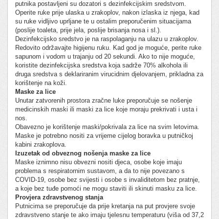
putnika postavljeni su dozatori s dezinfekcijskim sredstvom.
Operite ruke prije ulaska u zrakoplov, nakon izlaska iz njega, kad
su ruke vidljivo uprljane te u ostalim preporučenim situacijama
(poslije toaleta, prije jela, poslije brisanja nosa i sl.).
Dezinfekcijsko sredstvo je na raspolaganju na ulazu u zrakoplov.
Redovito održavajte higijenu ruku. Kad god je moguće, perite ruke
sapunom i vodom u trajanju od 20 sekundi. Ako to nije moguće,
koristite dezinfekcijska sredstva koja sadrže 70% alkohola ili
druga sredstva s deklariranim virucidnim djelovanjem, prikladna za
korištenje na koži.
Maske za lice
Unutar zatvorenih prostora zračne luke preporučuje se nošenje
medicinskih maski ili maski za lice koje moraju prekrivati i usta i
nos.
Obavezno je korištenje maski/pokrivala za lice na svim letovima.
Maske je potrebno nositi za vrijeme cijelog boravka u putničkoj
kabini zrakoplova.
Izuzetak od obveznog nošenja maske za lice
Maske iznimno nisu obvezni nositi djeca, osobe koje imaju
problema s respiratornim sustavom, a da to nije povezano s
COVID-19, osobe bez svijesti i osobe s invaliditetom bez pratnje,
a koje bez tuđe pomoći ne mogu staviti ili skinuti masku za lice.
Provjera zdravstvenog stanja
Putnicima se preporučuje da prije kretanja na put provjere svoje
zdravstveno stanje te ako imaju tjelesnu temperaturu (viša od 37,2