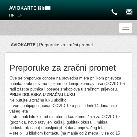
|
HR
EN
Toggl
AVIOKARTE
| Preporuke za zračni promet
Preporuke za zračni promet
Ove se preporuke odnose na provedbu mjera prilikom prijevoza
putnika zrakoplovima tijekom epidemije koronavirusa (COVID-19)
radi zaštite putnika i posade zrakoplova u zračnom prijevozu.
PRIJE DOLASKA U ZRAČNU LUKU
Ne putujte u zračnu luku ukoliko:
– vam je dijagnosticiran COVID-19 u posljednih 14 dana prije
vašeg leta
– ste imali bilo koji od simptoma karakterističnih za COVID-19
(groznica, novo razvijeni kašalj, gubitak okusa ili mirisa,
nedostatak daha) u posljednjih 8 dana prije vašeg leta
– ste bili u bliskom kontaktu (na manje od 2 metra i više od 15