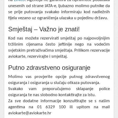
unesenih od strane IATA-e, ljubazno molimo putnike da
se prije putovanja svakako informiraju kod nadležnih
tijela vezano uz ograničenja ulazaka u pojedinu državu.
Smještaj – Važno je znati!
Kod nas možete rezervirati smještaj po najpovoljnijim
tržišnim cijenama često jeftinije nego na vodećim
svjetskim pretraživačima smještaja. Prilikom rezervacije
aviokarte, rezervirajte i smještaj.
Putno zdravstveno osiguranje
Molimo vas provjerite opcije putnog zdravstvenog
osiguranja i osiguranja u slučaju otkaza putovanja.
Svakako vam preporučujemo sklapanje police
osiguranja te nas slobodno kontaktirajte za istu.
Za sve dodatne informacije konzultirajte se s našim
agentima na 01 6329 100 ili upitom na mail
aviokarte@aviokarte.hr