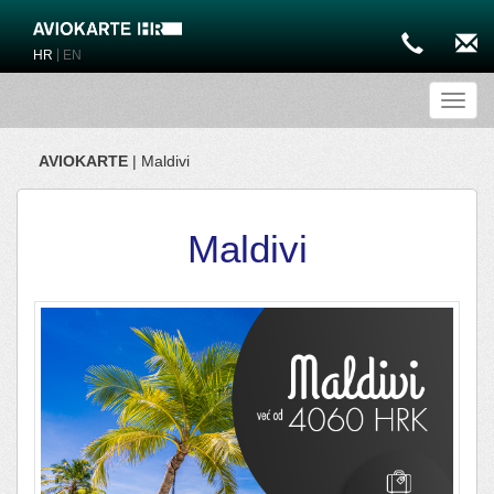
|
HR
EN
Toggl
AVIOKARTE
| Maldivi
Maldivi