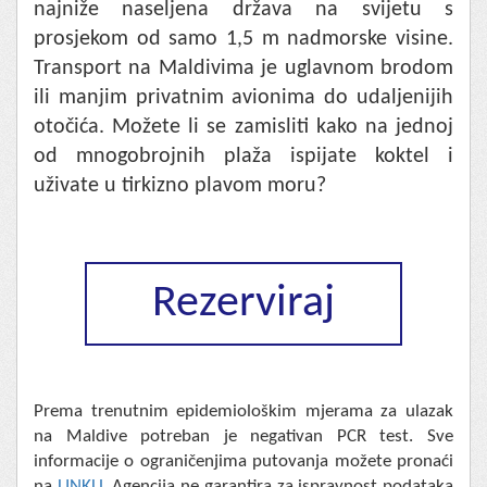
najniže naseljena država na svijetu s
prosjekom od samo 1,5 m nadmorske visine.
Transport na Maldivima je uglavnom brodom
ili manjim privatnim avionima do udaljenijih
otočića. Možete li se zamisliti kako na jednoj
od mnogobrojnih plaža ispijate koktel i
uživate u tirkizno plavom moru?
Rezerviraj
Prema trenutnim epidemiološkim mjerama za ulazak
na Maldive potreban je negativan PCR test. Sve
informacije o ograničenjima putovanja možete pronaći
na
LINKU
. Agencija ne garantira za ispravnost podataka