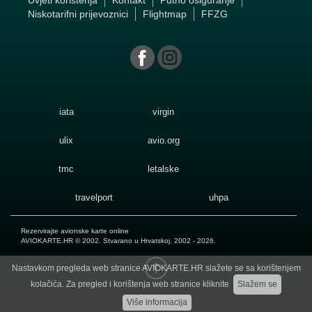
Uvjeti korištenja
Kontakt
Putno osiguranje
Niskotarifni prijevoznici
Flightmap
FFZG
iata
virgin
ulix
avio.org
tmc
letalske
travelport
uhpa
Rezervirajte avionske karte online
AVIOKARTE.HR
© 2002. Stvarano u Hrvatskoj. 2002 - 2026.
Nastavkom pregleda web stranice AVIOKARTE.HR slažete se sa korištenjem
kolačića. Za pregled i korištenja web stranice kliknite
Slažem se
Više informacija