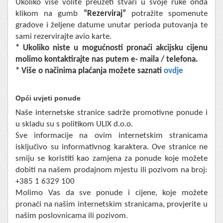
Ukoliko više volite preuzeti stvari u svoje ruke onda
klikom na gumb
“Rezerviraj”
potražite spomenute
gradove i željene datume unutar perioda putovanja te
sami rezervirajte avio karte.
* Ukoliko niste u mogućnosti pronaći akcijsku cijenu
molimo kontaktirajte nas putem e- maila / telefona.
* Više o načinima plaćanja možete saznati
ovdje
Opći uvjeti ponude
Naše internetske stranice sadrže promotivne ponude i
u skladu su s politikom ULIX d.o.o.
Sve informacije na ovim internetskim stranicama
isključivo su informativnog karaktera. Ove stranice ne
smiju se koristiti kao zamjena za ponude koje možete
dobiti na našem prodajnom mjestu ili pozivom na broj:
+385 1 6329 100
Molimo Vas da sve ponude i cijene, koje možete
pronaći na našim internetskim stranicama, provjerite u
našim poslovnicama ili pozivom.