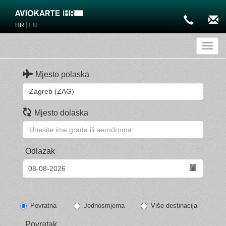
|
HR
EN
Toggl
Mjesto polaska
Mjesto dolaska
Odlazak
Povratna
Jednosmjerna
Više destinacija
Povratak