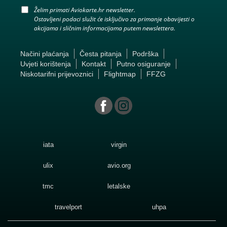
Želim primati Aviokarte.hr newsletter.
Ostavljeni podaci služit će isključivo za primanje obavijesti o
akcijama i sličnim informacijama putem newslettera.
Načini plaćanja
Česta pitanja
Podrška
Uvjeti korištenja
Kontakt
Putno osiguranje
Niskotarifni prijevoznici
Flightmap
FFZG
iata
virgin
ulix
avio.org
tmc
letalske
travelport
uhpa