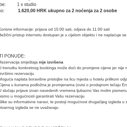
obe: 1 x studio
pno:
1.620,00 HRK ukupno za 2 noćenja za 2 osobe
Korisne informacije: prijava od 15:00 sati, odjava do 11:00 sati
Bežični pristup internetu dostupan je u cijelom objektu i ne naplaćuje se
TI PONUDE:
Rezervacija smještaja
nije izvršena
U trenutku konkretnog bookinga može doći do promjene cijene jer nije 
izvršimo rezervaciju
Moguća naplata boravišne pristojbe na licu mjesta u hotelu prilikom odj
Cijena u kunama podložna je promjenama (ovisi o prodajnom tečaju Ers
U slučaju prijave izvan navedenih vremena ljubazno Vas molim pismen
nismo u mogućnosti garantirati Vašu rezervaciju
Slike su informativne naravi, te postoji mogućnost drugačijeg izgleda u st
stvarnog izgleda se ne uvažavaju