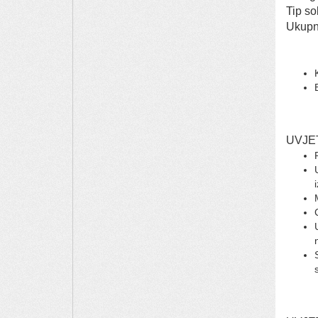
Tip s
Uku
UVJE