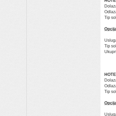
HOTE
Dolaz
Odl
Tip s
Opcija
Uslu
Tip s
Uk
HOTE
Dolaz
Odl
Tip s
Opcija
Uslu