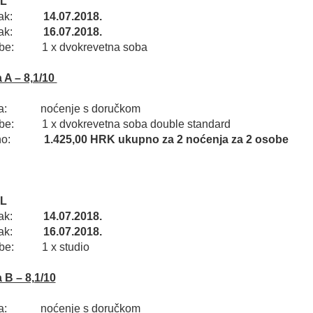
L
ak:
14.07.2018.
azak:
16.07.2018.
obe: 1 x dvokrevetna soba
 A – 8,1/10
ga: noćenje s doručkom
obe: 1 x dvokrevetna soba double standard
upno:
1.425,00 HRK ukupno za 2 noćenja za 2 osobe
L
ak:
14.07.2018.
azak:
16.07.2018.
obe: 1 x studio
 B – 8,1/10
ga: noćenje s doručkom