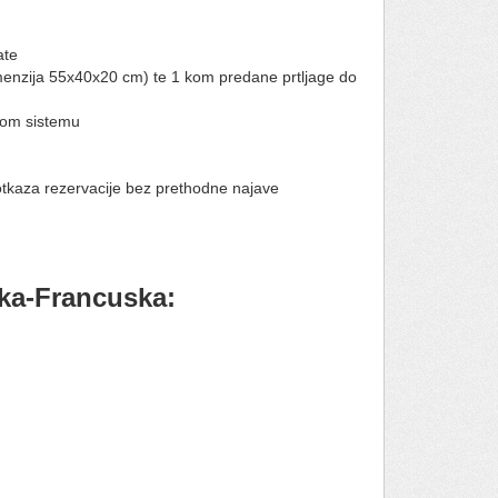
te​
imenzija 55x40x20 cm) te 1 kom predane prtljage do
kom sistemu
 otkaza rezervacije bez prethodne najave
ska-Francuska: