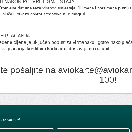
TI NAKON POTVRDE SMJEŠTAJA:
Promjene datuma rezerviranog smještaja i/ili imena i prezimena putnik
U slučaju otkaza povrat sredstava
nije moguć
JE PLAĆANJA
dene cijene je uključen popust za virmansko i gotovinsko plać
 za plaćanja kreditnim karticama dostavljamo na upit.
te pošaljite na aviokarte@aviokart
100!
e aviokarte!