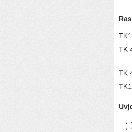
Ras
TK
TK 
TK 
TK
Uvje