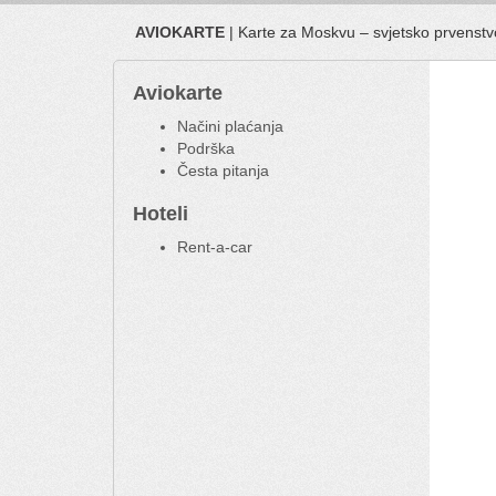
AVIOKARTE
| Karte za Moskvu – svjetsko prvenstv
Aviokarte
Načini plaćanja
Podrška
Česta pitanja
Hoteli
Rent-a-car