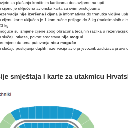
uvjete za plaćanja kreditnim karticama dostavljamo na upit
u cijenu je uključena avionska karta sa svim pristojbama
​rezervacija
nije izvršena
i cijena je informativna do trenutka vidljive upla
u cijenu karte uključen je 1 kom ručne prtljage do 8 kg (maksimalnih d
23 kg
moguće su izmjene cijene zbog obračuna tečajnih razlika u rezervacijs
u slučaju otkaza, povrat sredstava
nije moguć
promjene datuma putovanja
nisu moguće
u slučaju postojanja duplih rezervacija avio prijevoznik zadržava pravo
ije smještaja i karte za utakmicu Hrvat