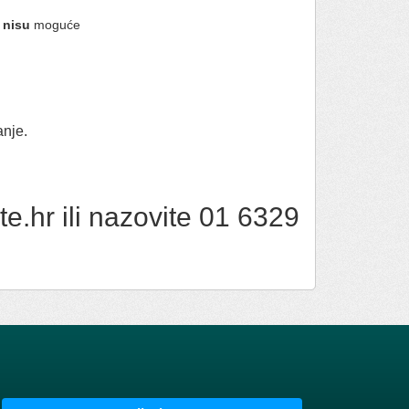
a
nisu
moguće
anje.
e.hr ili nazovite 01 6329