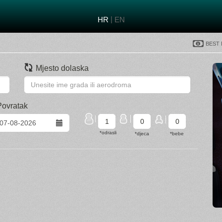
|
HR
EN
Best
Mjesto dolaska
Povratak