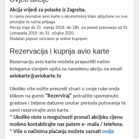
Akcija vrijedi za polaske iz Zagreba.
U cijenu povratne avio karte u ekonomskoj klasi uključene su sve
pristojbe te ručna prtljaga.
Akcija traje do 21. srpnja 2019. do 18h, za period putovanja od 01.
Listopada 2019. do 31. ožujka 2020.
Dodatan popust ostvaren je online kupnjom.
Rezervacija i kupnja avio karte
Rezervaciju avio karte možete prepustiti našim
kolegama slanjem upita za navedenu akciju na email
aviokarte@aviokarte.hr
Ukoliko više volite preuzeti stvari u svoje ruke onda
klikom na gumb
“Rezerviraj”
potražite spomenute
gradove i željene datume unutar perioda putovanja te
sami rezervirajte avio karte.
* Ukoliko niste u mogućnosti pronaći akcijsku cijenu
molimo kontaktirajte nas putem e- maila / telefona.
* Više o načinima plaćanja možete saznati
ovdje