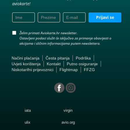
aviokarte!
Prijavi se
Želim primati Aviokarte.hr newsletter.
Ostavljeni podaci služit će isključivo za primanje obavijesti o
akcijama i sličnim informacijama putem newslettera.
Načini plaćanja
Česta pitanja
Podrška
Uvjeti korištenja
Kontakt
Putno osiguranje
Niskotarifni prijevoznici
Flightmap
FFZG
iata
virgin
ulix
avio.org