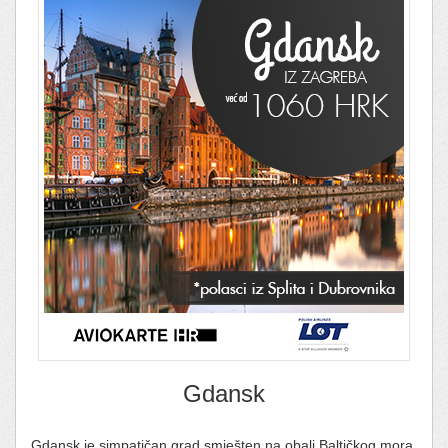
Gdansk
Gdansk je simpatičan grad smješten na obali Baltičkog mora.