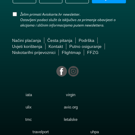
Želim primati Aviokarte.hr newsletter.
Ostavljeni podaci služit će isključivo za primanje obavijesti o
akcijama i sličnim informacijama putem newslettera.
Načini plaćanja
Česta pitanja
Podrška
Uvjeti korištenja
Kontakt
Putno osiguranje
Niskotarifni prijevoznici
Flightmap
FFZG
iata
virgin
ulix
avio.org
tmc
letalske
travelport
uhpa