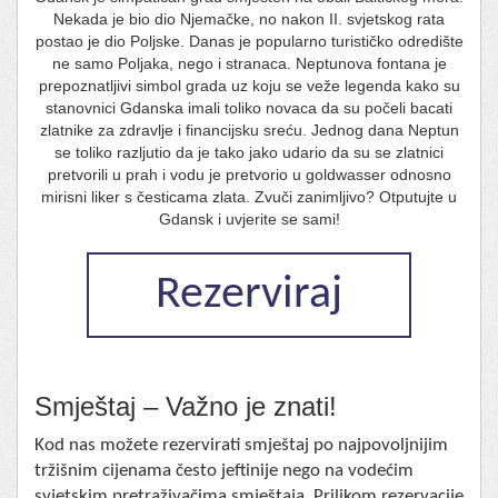
Nekada je bio dio Njemačke, no nakon II. svjetskog rata
postao je dio Poljske. Danas je popularno turističko odredište
ne samo Poljaka, nego i stranaca. Neptunova fontana je
prepoznatljivi simbol grada uz koju se veže legenda kako su
stanovnici Gdanska imali toliko novaca da su počeli bacati
zlatnike za zdravlje i financijsku sreću. Jednog dana Neptun
se toliko razljutio da je tako jako udario da su se zlatnici
pretvorili u prah i vodu je pretvorio u goldwasser odnosno
mirisni liker s česticama zlata. Zvuči zanimljivo? Otputujte u
Gdansk i uvjerite se sami!
Rezerviraj
Smještaj – Važno je znati!
Kod nas možete rezervirati smještaj po najpovoljnijim
tržišnim cijenama često jeftinije nego na vodećim
svjetskim pretraživačima smještaja. Prilikom rezervacije