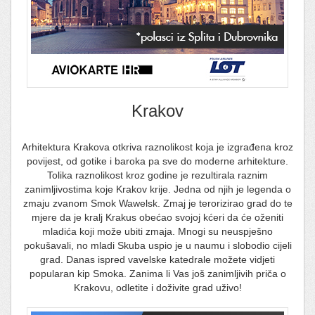
Krakov
Arhitektura Krakova otkriva raznolikost koja je izgrađena kroz
povijest, od gotike i baroka pa sve do moderne arhitekture.
Tolika raznolikost kroz godine je rezultirala raznim
zanimljivostima koje Krakov krije. Jedna od njih je legenda o
zmaju zvanom Smok Wawelsk. Zmaj je terorizirao grad do te
mjere da je kralj Krakus obećao svojoj kćeri da će oženiti
mladića koji može ubiti zmaja. Mnogi su neuspješno
pokušavali, no mladi Skuba uspio je u naumu i slobodio cijeli
grad. Danas ispred vavelske katedrale možete vidjeti
popularan kip Smoka. Zanima li Vas još zanimljivih priča o
Krakovu, odletite i doživite grad uživo!