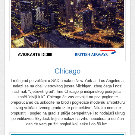
Chicago
Treći grad po veličini u SAD-u nakon New York-a i Los Angeles-a,
nalazi se na obali vjetrovitog jezera Michigan, zbog čega i nosi
nadimak “vjetroviti grad”. Ime Chicago je indijanskog podrijetla i
znači “divlji luk”. Chicago će vas osvojiti na prvi pogled te
preporučamo da uskočite na brod i pogledate modernu arhitekturu
ovog veličanstvenog grada iz te perspektive. Nikako nemojte
propustiti i pogled na grad iz ptičje perspektive i to hodajući ukrug
po vidikovcu Skydeck koji se nalazi na vrhu nebodera, a sunčan
dan će vam pružiti pogled koji seže i do 80 km.