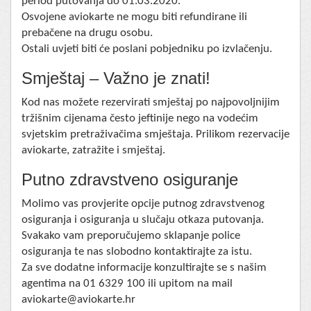
period putovanja do 01.03.2020.
Osvojene aviokarte ne mogu biti refundirane ili
prebačene na drugu osobu.
Ostali uvjeti biti će poslani pobjedniku po izvlačenju.
Smještaj – Važno je znati!
Kod nas možete rezervirati smještaj po najpovoljnijim
tržišnim cijenama često jeftinije nego na vodećim
svjetskim pretraživačima smještaja. Prilikom rezervacije
aviokarte, zatražite i smještaj.
Putno zdravstveno osiguranje
Molimo vas provjerite opcije putnog zdravstvenog
osiguranja i osiguranja u slučaju otkaza putovanja.
Svakako vam preporučujemo sklapanje police
osiguranja te nas slobodno kontaktirajte za istu.
Za sve dodatne informacije konzultirajte se s našim
agentima na 01 6329 100 ili upitom na mail
aviokarte@aviokarte.hr