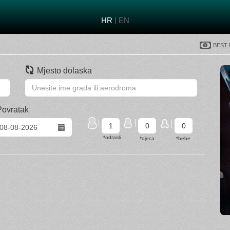
|
HR
EN
Best
Mjesto dolaska
Povratak