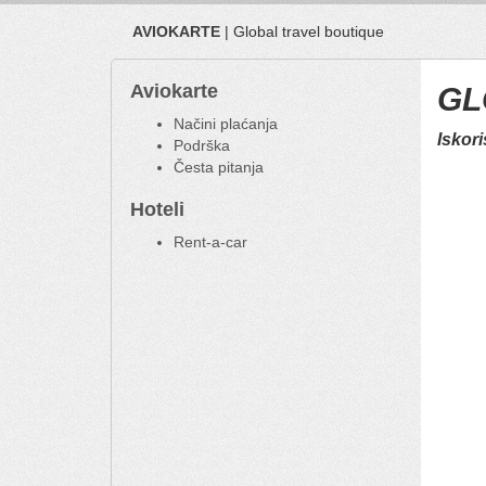
AVIOKARTE
| Global travel boutique
Aviokarte
GL
Načini plaćanja
Iskori
Podrška
Česta pitanja
Hoteli
Rent-a-car