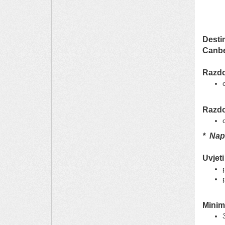
Desti
Canbe
Razdo
Razdo
* Na
Uvjeti
Minim