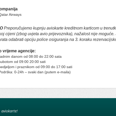
ompanija
Qatar Airways
O
Preporučujemo kupnju aviokarte kreditnom karticom u trenutku
koj cijeni (zbog uvjeta avio prijevoznika), nažalost nije moguć
rata odabrati opciju police osiguranja na 3. koraku rezervacijs
 vrijeme agencije:
radnim danom od 08:00 do 22:00 sata
subotom od 09:00 20:00 sati
nedjeljom i praznikom od 09:00 do 17:00 sati
Podrška: 0-24h – svaki dan (putem e-maila)
e aviokarte!