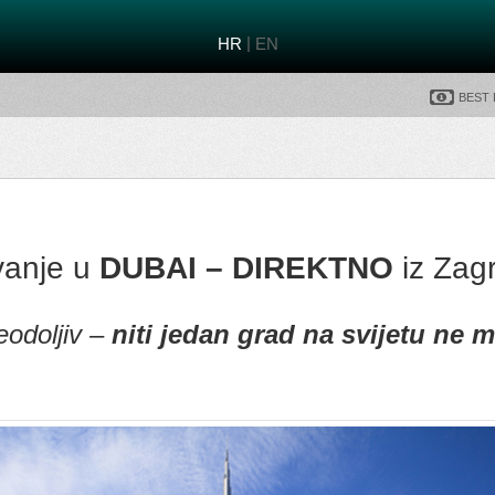
|
HR
EN
Best
vanje u
DUBAI – DIREKTNO
iz Zag
eodoljiv –
niti jedan grad na svijetu ne 