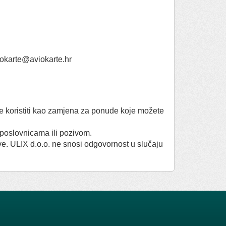
iokarte@aviokarte.hr
se koristiti kao zamjena za ponude koje možete
 poslovnicama ili pozivom.
e. ULIX d.o.o. ne snosi odgovornost u slučaju