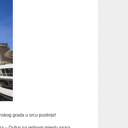
nskog grada u srcu pustinje!
inja – Dubai na jednom mjestu spaja