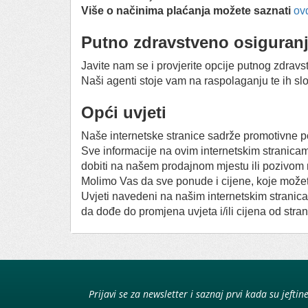
Više o načinima plaćanja možete saznati
ov
Putno zdravstveno osiguran
Javite nam se i provjerite opcije putnog zdrav
Naši agenti stoje vam na raspolaganju te ih sl
Opći uvjeti
Naše internetske stranice sadrže promotivne po
Sve informacije na ovim internetskim stranicam
dobiti na našem prodajnom mjestu ili pozivom 
Molimo Vas da sve ponude i cijene, koje možet
Uvjeti navedeni na našim internetskim stranic
da dođe do promjena uvjeta i/ili cijena od stran
Prijavi se za newsletter i saznaj prvi kada su jeftin