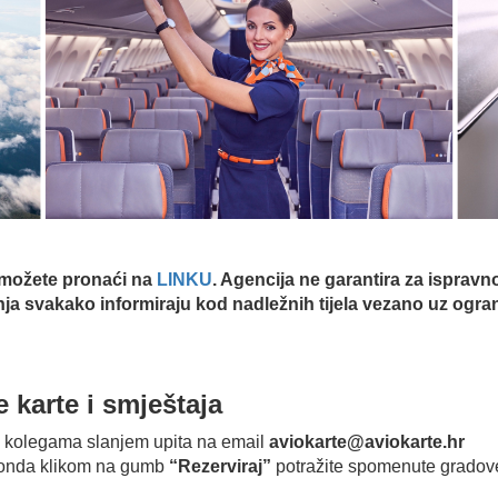
 možete pronaći na
LINKU
. Agencija ne garantira za isprav
nja svakako informiraju kod nadležnih tijela vezano uz ogra
 karte i smještaja
im kolegama slanjem upita na email
aviokarte@aviokarte.hr
ke onda klikom na gumb
“Rezerviraj”
potražite spomenute gradove