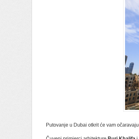
Putovanje u Dubai otkrit će vam očaravaj
Čuveni primjerci arhitekture
Burj Khalifa
i