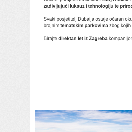
zadivljujući luksuz i tehnologiju te pri
Svaki posjetitelj Dubaija ostaje očaran o
brojnim
tematskim parkovima
zbog kojih
Birajte
direktan let iz Zagreba
kompanijom 