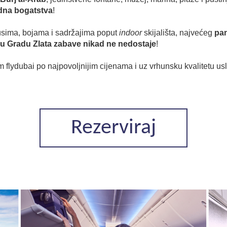
rodna bogatstva
!
kusima, bojama i sadržajima poput
indoor
skijališta, najvećeg
pan
u Gradu Zlata zabave nikad ne nedostaje
!
flydubai po najpovoljnijim cijenama i uz vrhunsku kvalitetu us
Rezerviraj