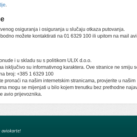
dje
.
je
stvenog osiguranja i osiguranja u slučaju otkaza putovanja.
obodno možete kontaktirati na 01 6329 100 ili upitom na mail av
nude i u skladu su s politikom ULIX d.o.o.
a isključivo su informativnog karaktera. Ove stranice ne smiju 
na broj: +385 1 6329 100
e pronaći na našim internetskim stranicama, provjerite u našim
ama mogu se mijenjati u bilo kojem trenutku bez prethodne najav
e avio prijevoznika.
e aviokarte!