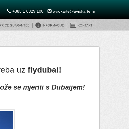
+385 1 6329 100
aviokarte@aviokarte.hr
 Price Guarantee
Informacije
Kontakt
reba uz
flydubai!
može se mjeriti s Dubaijem!