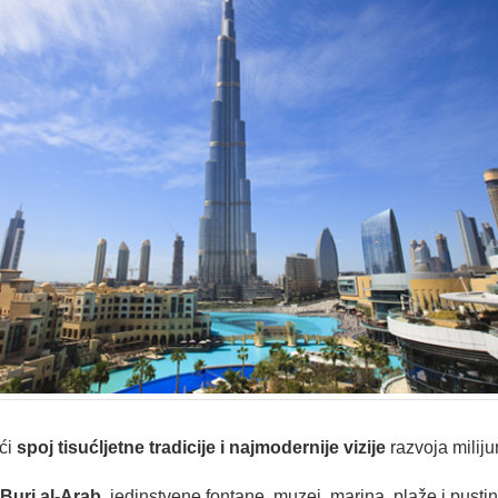
ući
spoj tisućljetne tradicije i najmodernije vizije
razvoja miliju
Burj al-Arab
, jedinstvene fontane, muzej, marina, plaže i pust