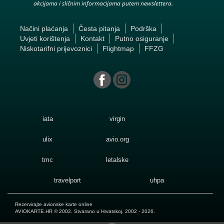
akcijama i sličnim informacijama putem newslettera.
Načini plaćanja
Česta pitanja
Podrška
Uvjeti korištenja
Kontakt
Putno osiguranje
Niskotarifni prijevoznici
Flightmap
FFZG
iata
virgin
ulix
avio.org
tmc
letalske
travelport
uhpa
Rezervirajte avionske karte online
AVIOKARTE.HR
© 2002. Stvarano u Hrvatskoj. 2002 - 2026.