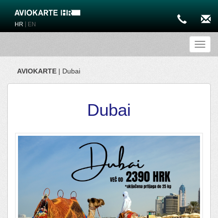
|
HR
EN
Toggl
AVIOKARTE
| Dubai
Dubai