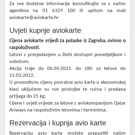
Za sve dodatne informacije konzultirajte se s našim
agentima na 01 6329 100 ili upitom na mail
aviokarte@aviokarte.hr
Uvjeti kupnje aviokarte
Cijena aviokarte vrijedi za polaske iz Zagreba, ovisno o
raspoloživosti.
Letovi s presjedanjem u Dohi dostupni ponedjeljkom i
subotom.
Akcija traje do 06.04.2021. do 18h za letove do
15.03.2022.
U promotivnu cijenu povratne avio karte u ekonomskoj
klasi uključene su sve pristojbe te ručna i predana
prtljaga do 25 kg.
Cijene i uvjeti vrijede za letove s aviokompanijom Qatar
Ariways na raspoloživim letovima i terminima.
Rezervacija i kupnja avio karte
Rezervaciju avio karte možete prepustiti našim