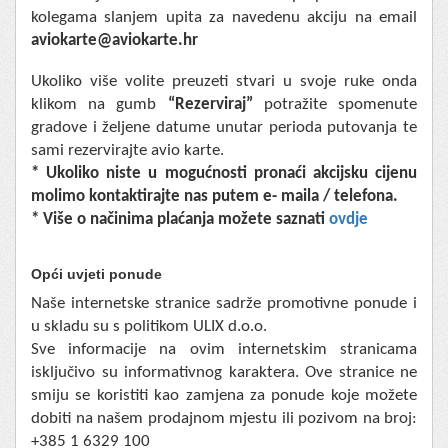
kolegama slanjem upita za navedenu akciju na email
aviokarte@aviokarte.hr
Ukoliko više volite preuzeti stvari u svoje ruke onda
klikom na gumb
“Rezerviraj”
potražite spomenute
gradove i željene datume unutar perioda putovanja te
sami rezervirajte avio karte.
* Ukoliko niste u mogućnosti pronaći akcijsku cijenu
molimo kontaktirajte nas putem e- maila / telefona.
* Više o načinima plaćanja možete saznati
ovdje
Opći uvjeti ponude
Naše internetske stranice sadrže promotivne ponude i
u skladu su s politikom ULIX d.o.o.
Sve informacije na ovim internetskim stranicama
isključivo su informativnog karaktera. Ove stranice ne
smiju se koristiti kao zamjena za ponude koje možete
dobiti na našem prodajnom mjestu ili pozivom na broj:
+385 1 6329 100