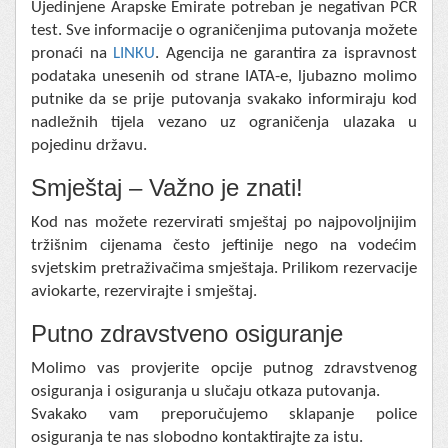
Ujedinjene Arapske Emirate potreban je negativan PCR
test. Sve informacije o ograničenjima putovanja možete
pronaći na
LINKU
. Agencija ne garantira za ispravnost
podataka unesenih od strane IATA-e, ljubazno molimo
putnike da se prije putovanja svakako informiraju kod
nadležnih tijela vezano uz ograničenja ulazaka u
pojedinu državu.
Smještaj – Važno je znati!
Kod nas možete rezervirati smještaj po najpovoljnijim
tržišnim cijenama često jeftinije nego na vodećim
svjetskim pretraživačima smještaja. Prilikom rezervacije
aviokarte, rezervirajte i smještaj.
Putno zdravstveno osiguranje
Molimo vas provjerite opcije putnog zdravstvenog
osiguranja i osiguranja u slučaju otkaza putovanja.
Svakako vam preporučujemo sklapanje police
osiguranja te nas slobodno kontaktirajte za istu.